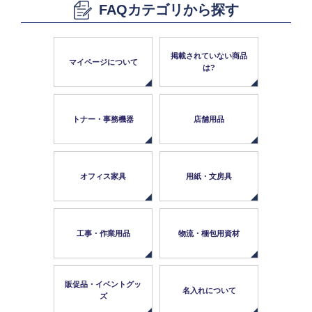
販売終了
FAQカテゴリから探す
販売価格(税抜き)で絞る
メーカーカタログ一覧
円から
掲載されていない商品
マイページについて
は?
円まで
カタログ請求（無料）
トナー・事務機器
店舗用品
試着サンプル無料貸し出し
オフィス家具
用紙・文房具
デジタルカタログ
クイックオーダー
工事・作業用品
物流・梱包用資材
（注文番号からご注文）
販促品・イベントグッ
ログアウト
名入れについて
ズ