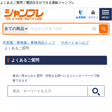
よくあるご質問 / 電話注文ができる通販ジャンブレ
カテゴリー一覧
キーワード検索
会員登録
ログイン
お知らせ
特集・キャンペーン一覧
検索
作業服・事務服・事務用品トップ
サポート＆ヘルプ
初めての方へ
検索条件
よくあるご質問
お問い合わせ
商品カテゴリから選ぶ
よくあるご質問
サポート＆ヘルプ
商品ステータスで絞る
過去に寄せられた質問・回答をお調べになりたいキーワードで検
FAX注文用紙の印刷
キャンペーン
索できます
おすすめ
ジャンブレの特長
NEW
売れ筋
新規登録キャンペーン
オリジナル
処分品
名入れ刺繍