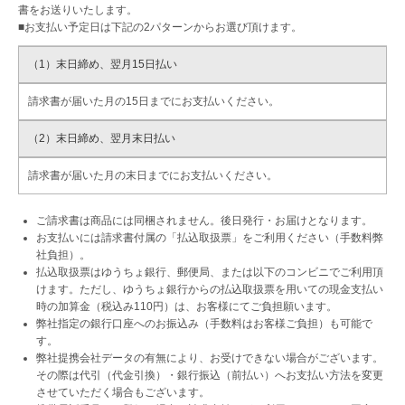
書をお送りいたします。
■お支払い予定日は下記の2パターンからお選び頂けます。
（1）末日締め、翌月15日払い
請求書が届いた
月の15日まで
にお支払いください。
（2）末日締め、翌月末日払い
請求書が届いた
月の末日まで
にお支払いください。
ご請求書は商品には同梱されません。後日発行・お届けとなります。
お支払いには請求書付属の「払込取扱票」をご利用ください（手数料弊
社負担）。
払込取扱票はゆうちょ銀行、郵便局、または以下のコンビニでご利用頂
けます。ただし、ゆうちょ銀行からの払込取扱票を用いての現金支払い
時の加算金（税込み110円）は、お客様にてご負担願います。
弊社指定の銀行口座へのお振込み（手数料はお客様ご負担）も可能で
す。
弊社提携会社データの有無により、お受けできない場合がございます。
その際は代引（代金引換）・銀行振込（前払い）へお支払い方法を変更
させていただく場合もございます。