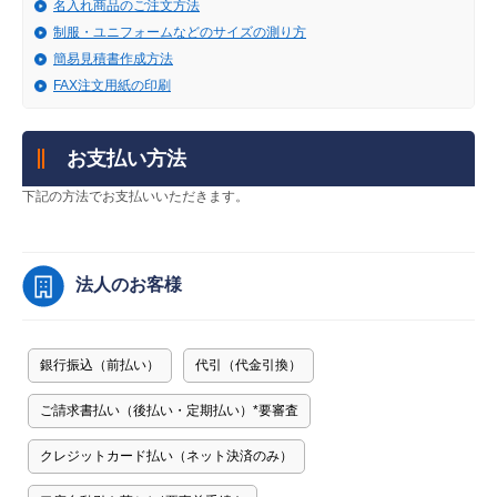
販売終了
名入れ商品のご注文方法
制服・ユニフォームなどのサイズの測り方
販売価格(税抜き)で絞る
メーカーカタログ一覧
簡易見積書作成方法
FAX注文用紙の印刷
円から
円まで
カタログ請求（無料）
お支払い方法
下記の方法でお支払いいただきます。
試着サンプル無料貸し出し
法人のお客様
デジタルカタログ
銀行振込（前払い）
代引（代金引換）
クイックオーダー
（注文番号からご注文）
ご請求書払い（後払い・定期払い）
*
要審査
クレジットカード払い（ネット決済のみ）
ログアウト