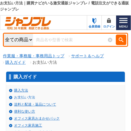
お支払い方法｜購買ナビがいる激安通販ジャンブレ / 電話注文ができる通販
ジャンブレ
カテゴリー一覧
キーワード検索
お知らせ
会員登録
ログイン
特集・キャンペーン一覧
検索
初めての方へ
検索条件
作業服・事務服・事務用品トップ
サポート＆ヘルプ
購入ガイド
お支払い方法
お問い合わせ
商品カテゴリから選ぶ
購入ガイド
サポート＆ヘルプ
商品ステータスで絞る
購入方法
FAX注文用紙の印刷
キャンペーン
お支払い方法
おすすめ
ジャンブレの特長
送料と配達・返品について
NEW
便利な使い方
売れ筋
新規登録キャンペーン
オフィス家具おまかせパック
オリジナル
オフィス家具施工
処分品
名入れ刺繍