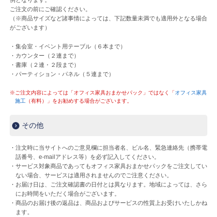
例となります。
ご注文の前にご確認ください。
（※商品サイズなど諸事情によっては、下記数量未満でも適用外となる場合
がございます）
・集会室・イベント用テーブル（６本まで）
・カウンター（２連まで）
・書庫（２連・２段まで）
・パーティション・パネル（５連まで）
※ご注文内容によっては「オフィス家具おまかせパック」ではなく「
オフィス家具
施工
（有料）」をお勧めする場合がございます。
その他
・注文時に当サイトへのご意見欄に担当者名、ビル名、緊急連絡先（携帯電
話番号、e-mailアドレス等）を必ず記入してください。
・サービス対象商品であってもオフィス家具おまかせパックをご注文してい
ない場合、サービスは適用されませんのでご注意ください。
・お届け日は、ご注文確認書の日付とは異なります。地域によっては、さら
にお時間をいただく場合がございます。
・商品のお届け後の返品は、商品およびサービスの性質上お受けいたしかね
ます。