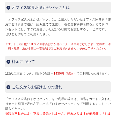
オフィス家具おまかせパックとは
Myページ
見積書
お気に入り
「オフィス家具おまかせパック」は、ご購入いただいたオフィス家具を「使
用する場所まで運び、組み立てて設置し、梱包資材を持ち帰る」までを ワ
ンセットにし、すぐにお使いいただける状態でお渡しするサービスです。
ぜひとも併せてご利用ください。
※土、日、祝日は「オフィス家具おまかせパック」適用外となります。北海道・沖
縄・離島、及び本州の一部地域ではご利用できません。予めご了承ください。
料金について
1回のご注文につき、商品代合計＋
1430円（税込）
でご利用いただけます。
ご注文からお届けまでの流れ
「オフィス家具おまかせパック」をご利用の場合は、商品をカートに入れた
後カート画面で表の左下に出る「おまかせパック」を「利用する」にしてご
購入ください。
※現在不具合により正常に登録されません。恐れ入りますが備考欄に「おま