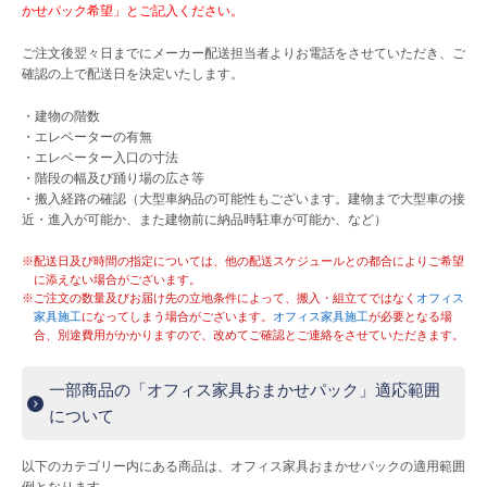
かせパック希望」とご記入ください。
ご注文後翌々日までにメーカー配送担当者よりお電話をさせていただき、ご
確認の上で配送日を決定いたします。
・建物の階数
・エレベーターの有無
・エレベーター入口の寸法
・階段の幅及び踊り場の広さ等
・搬入経路の確認（大型車納品の可能性もございます。建物まで大型車の接
近・進入が可能か、また建物前に納品時駐車が可能か、など）
※配送日及び時間の指定については、他の配送スケジュールとの都合によりご希望
に添えない場合がございます。
※ご注文の数量及びお届け先の立地条件によって、搬入・組立てではなく
オフィス
家具施工
になってしまう場合がございます。
オフィス家具施工
が必要となる場
合、別途費用がかかりますので、改めてご確認とご連絡をさせていただきます。
一部商品の「オフィス家具おまかせパック」適応範囲
について
以下のカテゴリー内にある商品は、オフィス家具おまかせパックの適用範囲