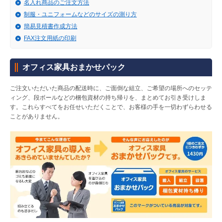
販売終了
名入れ商品のご注文方法
制服・ユニフォームなどのサイズの測り方
販売価格(税抜き)で絞る
メーカーカタログ一覧
簡易見積書作成方法
FAX注文用紙の印刷
円から
円まで
カタログ請求（無料）
オフィス家具おまかせパック
ご注文いただいた商品の配送時に、ご面倒な組立、ご希望の場所へのセッテ
ィング、段ボールなどの梱包資材の持ち帰りを、まとめてお引き受けしま
試着サンプル無料貸し出し
す。これらすべてをお任せいただくことで、お客様の手を一切わずらわせる
ことがありません。
デジタルカタログ
クイックオーダー
（注文番号からご注文）
ログアウト