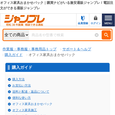
オフィス家具おまかせパック｜購買ナビがいる激安通販ジャンブレ / 電話注
文ができる通販ジャンブレ
カテゴリー一覧
キーワード検索
お知らせ
会員登録
ログイン
特集・キャンペーン一覧
検索
初めての方へ
検索条件
作業服・事務服・事務用品トップ
サポート＆ヘルプ
購入ガイド
オフィス家具おまかせパック
お問い合わせ
商品カテゴリから選ぶ
購入ガイド
サポート＆ヘルプ
商品ステータスで絞る
購入方法
FAX注文用紙の印刷
キャンペーン
お支払い方法
おすすめ
ジャンブレの特長
送料と配達・返品について
NEW
便利な使い方
売れ筋
新規登録キャンペーン
オフィス家具おまかせパック
オリジナル
オフィス家具施工
処分品
名入れ刺繍