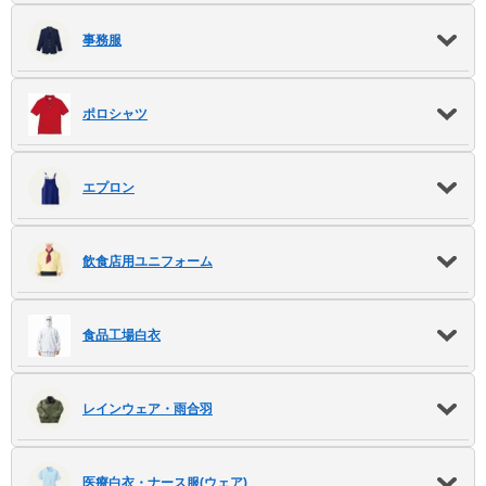
販売終了
販売価格(税抜き)で絞る
事務服
メーカーカタログ一覧
円から
ポロシャツ
円まで
カタログ請求（無料）
エプロン
試着サンプル無料貸し出し
飲食店用ユニフォーム
デジタルカタログ
食品工場白衣
クイックオーダー
（注文番号からご注文）
レインウェア・雨合羽
ログアウト
医療白衣・ナース服(ウェア)