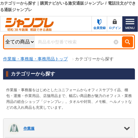
カテゴリーから探す｜購買ナビがいる激安通販ジャンブレ / 電話注文ができ
る通販ジャンブレ
カテゴリー一覧
キーワード検索
お知らせ
会員登録
ログイン
特集・キャンペーン一覧
検索
初めての方へ
検索条件
作業服・事務服・事務用品トップ
カテゴリーから探す
お問い合わせ
商品カテゴリから選ぶ
カテゴリーから探す
サポート＆ヘルプ
商品ステータスで絞る
作業服・事務服をはじめとしたユニフォームからオフィスサプライ品、梱
FAX注文用紙の印刷
包・運搬・作業用品、店舗用品まで、幅広い商品数が魅力のオフィス・業務
キャンペーン
用品の総合ショップ「ジャンブレ」。タオルや封筒、メモ帳、ヘルメットな
おすすめ
どの名入れ商品も充実しています。
ジャンブレの特長
NEW
売れ筋
新規登録キャンペーン
オリジナル
作業服
処分品
名入れ刺繍