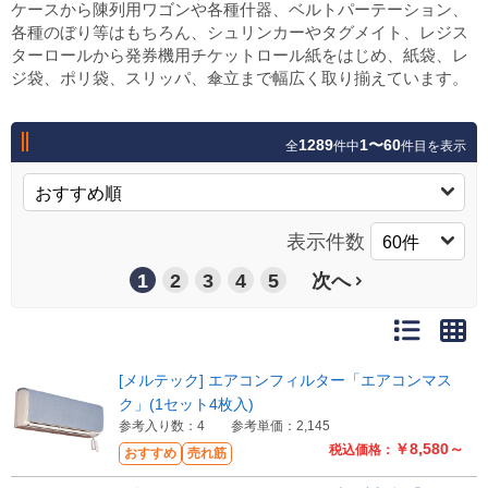
ケースから陳列用ワゴンや各種什器、ベルトパーテーション、
各種のぼり等はもちろん、シュリンカーやタグメイト、レジス
ターロールから発券機用チケットロール紙をはじめ、紙袋、レ
ジ袋、ポリ袋、スリッパ、傘立まで幅広く取り揃えています。
1289
1〜60
全
件中
件目を表示
表示件数
1
2
3
4
5
次へ
[メルテック] エアコンフィルター「エアコンマス
ク」(1セット4枚入)
参考入り数：4
参考単価：2,145
￥8,580～
税込価格：
おすすめ
売れ筋