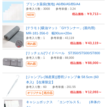
プリンタ薬袋(無地) A6/B6/A5/B5/A4
参考入り数：3000
参考単価：3.24
￥9,713～
税込価格：
NEW
[テラモト]吸油マット「GYランナー」(屋内用)
MR-181-356-0 幅90cm×20m
参考入り数：1
参考単価：43,119
￥43,119～
税込価格：
売れ筋
[リッチェル]ワイドペール ST350/ST500/ST800
参考入り数：1
参考単価：88,000
￥88,000～
税込価格：
売れ筋
[ジャンブレ(旭産業)]透明ジャンプ傘 58.5cm (60
本入) 【在庫限定】
参考入り数：60
参考単価：201.55
￥12,093～
税込価格：
オリジナル
処分品
キャシュボックス 「エンゲルス 5」 (本体の