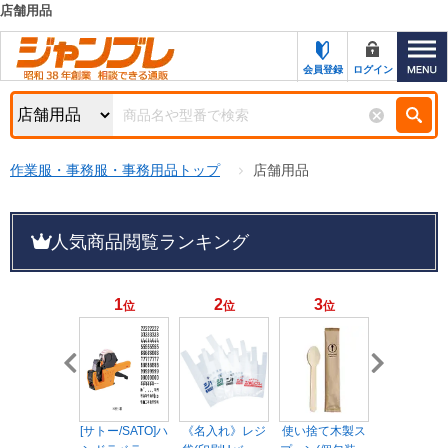
店舗用品
カテゴリー一覧
キーワード検索
会員登録
ログイン
お知らせ
特集・キャンペーン一覧
検索
作業服・事務服・事務用品トップ
店舗用品
初めての方へ
検索条件
お問い合わせ
商品カテゴリから選ぶ
人気商品閲覧ランキング
サポート＆ヘルプ
商品ステータスで絞る
1
2
3
4
位
位
位
位
FAX注文用紙の印刷
キャンペーン
おすすめ
ジャンブレの特長
NEW
売れ筋
新規登録キャンペーン
オリジナル
処分品
[サトー/SATO]ハ
《名入れ》レジ
使い捨て木製ス
[NAIKI/ナイ
名入れ刺繍