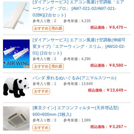
[ダイアンサービス] エアコン風避け空調板「エア
ーウィング・プロ」 [AW7-021-02/AW7-021-
02BK](2台セット)
参考入り数：2
参考単価：4,235
￥8,470～
税込価格：
おすすめ
売れ筋
[ダイアンサービス] エアコン風避け空調板(伸縮可
変タイプ)「エアーウィング・スリム」[AW10-02-
01] (2台セット)
参考入り数：2
参考単価：4,290
￥8,580～
税込価格：
おすすめ
売れ筋
パンダ 座れるぬいぐるみ(アニマルスツール)
参考入り数：1
参考単価：13,649
￥13,649～
税込価格：
おすすめ
[東京クイン] エアコンフィルター(天井埋込型)
600×600mm (3枚入)
参考入り数：3
参考単価：1,089
￥3,267～
税込価格：
おすすめ