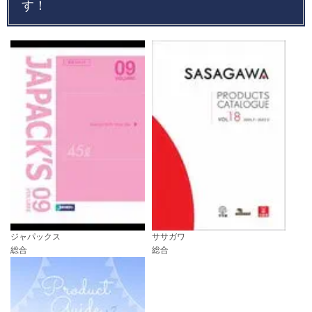
す！
ジャパックス
ササガワ
総合
総合