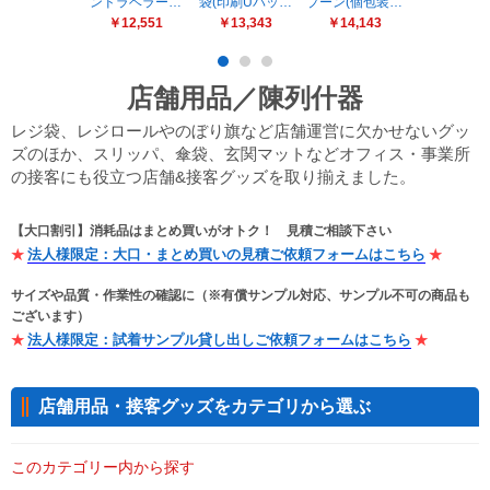
ンドラベラー…
袋(印刷Uバッ…
プーン(個包装…
モーキング
販売終了
￥12,551
￥13,343
￥14,143
￥14,02
販売価格(税抜き)で絞る
メーカーカタログ一覧
円から
店舗用品／陳列什器
レジ袋、レジロールやのぼり旗など店舗運営に欠かせないグッ
円まで
カタログ請求（無料）
ズのほか、スリッパ、傘袋、玄関マットなどオフィス・事業所
の接客にも役立つ店舗&接客グッズを取り揃えました。
試着サンプル無料貸し出し
【大口割引】消耗品はまとめ買いがオトク！ 見積ご相談下さい
法人様限定：大口・まとめ買いの見積ご依頼フォームはこちら
サイズや品質・作業性の確認に（※有償サンプル対応、サンプル不可の商品も
デジタルカタログ
ございます）
法人様限定：試着サンプル貸し出しご依頼フォームはこちら
クイックオーダー
（注文番号からご注文）
店舗用品・接客グッズをカテゴリから選ぶ
ログアウト
このカテゴリー内から探す