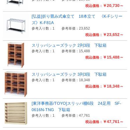
￥20,730～
税込価格：
[弘益]折り畳み式傘立て 18本立て 《K-Fシリー
ズ》K-F81A
参考入り数：1
参考単価：23,652
￥23,652～
税込価格：
スリッパシューズラック 2列3段 下駄箱
参考入り数：1
参考単価：15,488
￥15,488～
税込価格：
スリッパシューズラック 3列3段 下駄箱
参考入り数：1
参考単価：18,348
￥18,348～
税込価格：
[東洋事務器/TOYO]スリッパ棚6段 24足用 SF-
0616N-TNG 下駄箱
参考入り数：1
参考単価：47,761
￥47,761～
税込価格：