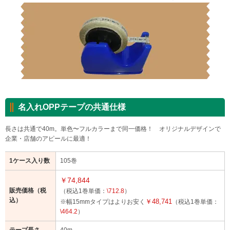
Myページ
見積書
お気に入り
名入れOPPテープの共通仕様
長さは共通で40m。単色〜フルカラーまで同一価格！ オリジナルデザインで
企業・店舗のアピールに最適！
1ケース入り数
105巻
￥74,844
販売価格（税
（税込1巻単価：
\712.8
）
込）
￥48,741
※幅15mmタイプはよりお安く
（税込1巻単価：
\464.2
）