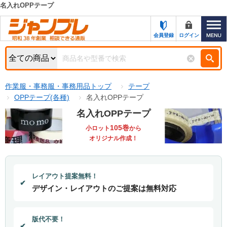
名入れOPPテープ
カテゴリー一覧
キーワード検索
会員登録
ログイン
お知らせ
特集・キャンペーン一覧
検索
作業服・事務服・事務用品トップ
テープ
初めての方へ
検索条件
OPPテープ(各種)
名入れOPPテープ
お問い合わせ
名入れOPPテープ
商品カテゴリから選ぶ
105巻
小ロット
から
サポート＆ヘルプ
オリジナル作成！
商品ステータスで絞る
FAX注文用紙の印刷
キャンペーン
おすすめ
レイアウト提案無料！
ジャンブレの特長
NEW
デザイン・レイアウトのご提案は無料対応
売れ筋
新規登録キャンペーン
オリジナル
版代不要！
処分品
名入れ刺繍