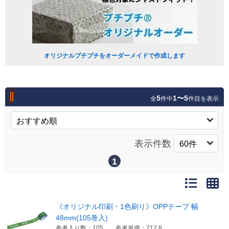
オリジナルプチプチをオーダーメイドで作成します
5
1〜5
全
件中
件目を表示
表示件数
1
《オリジナル印刷・1色刷り》OPPテープ 幅
48mm(105巻入)
参考入り数：105
参考単価：712.8