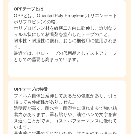
OPPテープとは
OPPとは、Oriented Poly Propylene(オリエンテッド
ポリプロピレン)の略。
ポリプロピレン材を縦横二方向に延伸し、透明なフ
ィルム状にして粘着剤を塗布したテープのこと。
耐水性・耐湿性に優れ、おもに梱包用に使用されま
す。
最近では、セロテープの代用品としてストアテープ
としての需要も高まっています。
OPPテープの特徴
フィルム自体は延伸してあるため強度があり、引っ
張っても伸縮性がありません。
透明度が高く、耐水性・耐湿性に優れ丈夫で強い粘
着力があります。重ね貼りや、油性ペンで文字を書
き込むことができ、コストパフォーマンスに優れて
います。
基本的には手で切れないため、はさみやカッターを