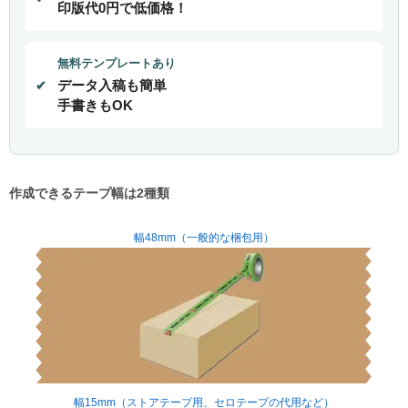
印版代0円で低価格！
販売終了
販売価格(税抜き)で絞る
メーカーカタログ一覧
無料テンプレートあり
円から
データ入稿も簡単
手書きもOK
円まで
カタログ請求（無料）
試着サンプル無料貸し出し
作成できるテープ幅は2種類
幅48mm（一般的な梱包用）
デジタルカタログ
クイックオーダー
（注文番号からご注文）
ログアウト
幅15mm（ストアテープ用、セロテープの代用など）