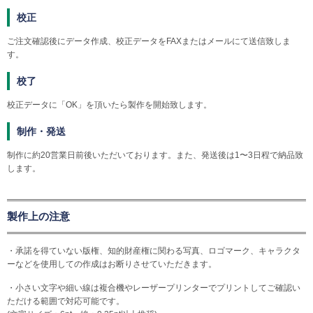
校正
ご注文確認後にデータ作成、校正データをFAXまたはメールにて送信致しま
す。
校了
校正データに「OK」を頂いたら製作を開始致します。
制作・発送
制作に約20営業日前後いただいております。また、発送後は1〜3日程で納品致
します。
製作上の注意
・承諾を得ていない版権、知的財産権に関わる写真、ロゴマーク、キャラクタ
ーなどを使用しての作成はお断りさせていただきます。
・小さい文字や細い線は複合機やレーザープリンターでプリントしてご確認い
ただける範囲で対応可能です。