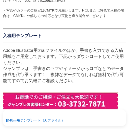
(文字サイズ：6pt、線：0.25pt以上推奨)
・写真やカラーのご指定はCMYKでお願いします。RGBまたは特色で入稿の場
合は、CMYKに分解しての対応となり実物と違う場合がございます。
入稿用テンプレート
Adobe Illustrator用のaiファイルのほか、手書き入力できる入稿
用紙もご用意しております。下記からダウンロードしてご使用
ください。
ジャンブレは、手書きのラフやイメージからロゴなどのデータ
作成を代行承ります！ 複雑なデータでなければ無料で代行可
能ですのでお気軽にご相談ください。
幅48㎜用テンプレート（Aiファイル）