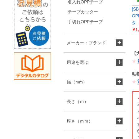
名入れOPPテープ
[S
テープカッター
O
手切れOPPテープ
タ
￥1,
メーカー・ブランド
【
用途を選ぶ
粘
幅（mm）
長さ（ｍ）
厚さ（ｍｍ）