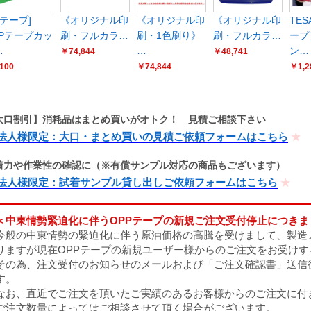
Bテープ]
《オリジナル印
《オリジナル印
《オリジナル印
TES
PPテープカッ
刷・フルカラ…
刷・1色刷り》
刷・フルカラ…
ープ
…
…
ン…
￥74,844
￥48,741
100
￥74,844
￥1,2
大口割引】消耗品はまとめ買いがオトク！ 見積ご相談下さい
法人様限定：大口・まとめ買いの見積ご依頼フォームはこちら
着力や作業性の確認に（※有償サンプル対応の商品もございます）
法人様限定：試着サンプル貸し出しご依頼フォームはこちら
＜中東情勢緊迫化に伴うOPPテープの新規ご注文受付停止につきま
今般の中東情勢の緊迫化に伴う原油価格の高騰を受けまして、製造
りますが現在OPPテープの新規ユーザー様からのご注文をお受けす
その為、注文受付のお知らせのメールおよび「ご注文確認書」送信
す。
なお、直近でご注文を頂いたご実績のあるお客様からのご注文に付
ご注文数量によってはご相談させて頂く場合がございます。