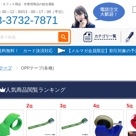
・オフィス用品・作業用商品の総合通販
00～12：00/13：00～17：00（平日）
3-3732-7871
カテゴリ一覧
で送料無料！ カード決済対応
【メルマガ会員限定】割引対象の予
テープ
OPPテープ(各種)
人気商品閲覧ランキング
2
3
4
5
位
位
位
位