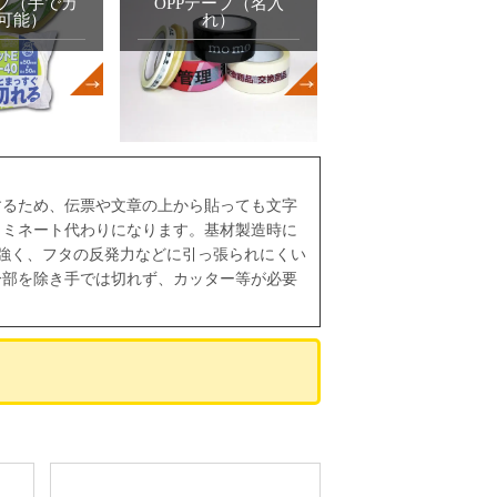
ープ（手でカ
OPPテープ（名入
可能）
れ）
するため、伝票や文章の上から貼っても文字
ラミネート代わりになります。基材製造時に
強く、フタの反発力などに引っ張られにくい
一部を除き手では切れず、カッター等が必要