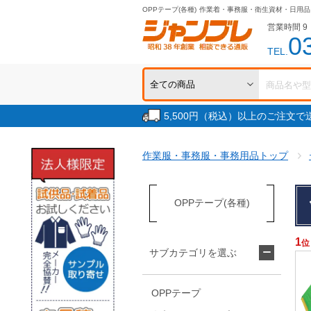
OPPテープ(各種)
作業着・事務服・衛生資材・日用品
営業時間 9：
0
TEL.
5,500円（税込）以上のご注文
作業服・事務服・事務用品トップ
OPPテープ(各種)
1
位
サブカテゴリを選ぶ
OPPテープ