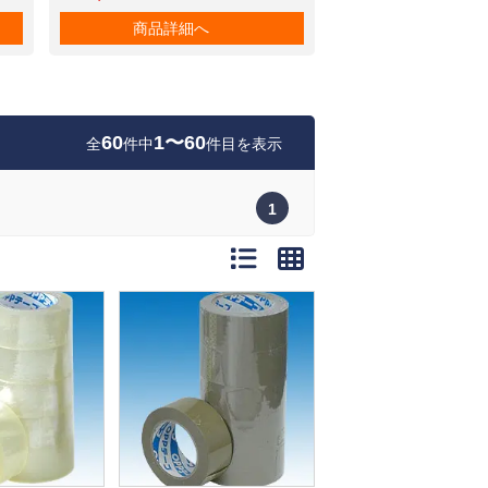
商品詳細へ
60
1〜60
全
件中
件目を表示
1