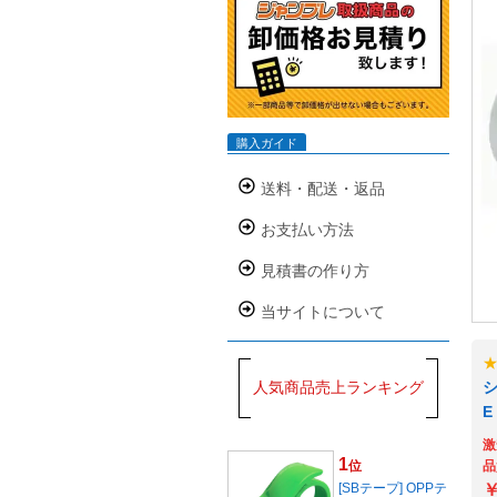
購入ガイド
送料・配送・返品
お支払い方法
見積書の作り方
当サイトについて
人気商品売上ランキング
シ
E
激
1
位
品
[SBテープ] OPPテ
￥