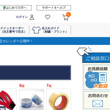
はじめての方へ
サポート＆ヘルプ
0
ログイン
クイックオーダー
名入れガイド
（注文番号で注文）
（刺繍・プリント）
定カレンダー公開中！
6
7
位
位