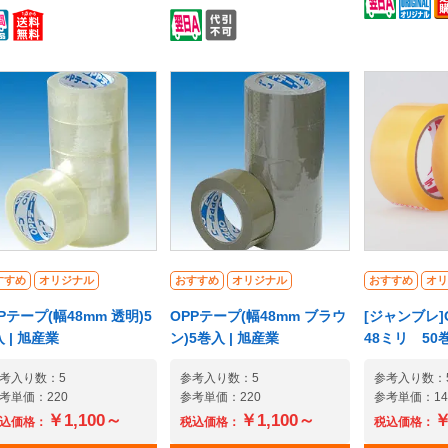
ッターやハサミが不要な
ターです。頑丈なスチール
ドならではの
利なOPPテープです。使
製ながら軽くて取り回しが
しました。梱
勝手を優先させた手で切
楽で使用しやすい、そして
でも『耐水性
るOPPテープ。70μの厚み
低価格。手で切れないOPP
『仕上がりの
作業性も良好。OPPテー
テープのカットを簡単にし
った点ではO
は耐水性にも優れていま
作業を効率化。毎日の封か
カ一。高いコ
。 輸出入品等をはじめ、
ん・梱包作業のお供に。作
マンスで物流
物のしっかりとした封
業時間の短縮に役立ちま
現場をサポー
・梱包に欠かせないOPP
す。※こちらの製品はカッ
ラフトと異な
ープをディスペンサー(テ
ター本体のみです。テープ
い物が使用さ
プカッター)を使わずと
は付属しません。PRに役立
重ね張りもで
、手で切れて利用出来る
つオリジナルテープ作れま
テープやクラ
様なので、作業効率の向
すすめ
オリジナル
す
おすすめ
オリジナル
ように手で簡
おすすめ
オリ
も図れる利便性の高いテ
ができないの
Pテープ(幅48mm 透明)5
OPPテープ(幅48mm ブラウ
[ジャンブレ]
プです。【SBテープとは
考慮すると別
 | 旭産業
ン)5巻入 | 旭産業
48ミリ 50
Bグループ)-】1977年にマ
ターを購入す
ーシアにて設立以来、
ます。他にも
考入り数：5
参考入り数：5
参考入り数：
SEAN地域を中心にシェア
はプラスチッ
考単価：220
参考単価：220
参考単価：148
拡大・浸透し続け、同国
れているので
￥1,100～
￥1,100～
￥
込価格：
税込価格：
税込価格：
粘着テープ業界に於ける
ることができ