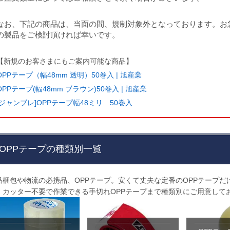
なお、下記の商品は、当面の間、規制対象外となっております。お
の製品をご検討頂ければ幸いです。
【新規のお客さまにもご案内可能な商品】
OPPテープ（幅48mm 透明）50巻入 | 旭産業
OPPテープ(幅48mm ブラウン)50巻入 | 旭産業
[ジャンブレ]OPPテープ幅48ミリ 50巻入
OPPテープの種類別一覧
品梱包や物流の必携品、OPPテープ。安くて丈夫な定番のOPPテープ
、カッター不要で作業できる手切れOPPテープまで種類別にご用意して