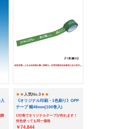
★★
人気No.3
★★
巻入
《オリジナル印刷・1色刷り》OPP
テープ 幅48mm(100巻入)
期購
100巻でオリジナルテープが作れます！
何色使っても同一価格
￥74,844