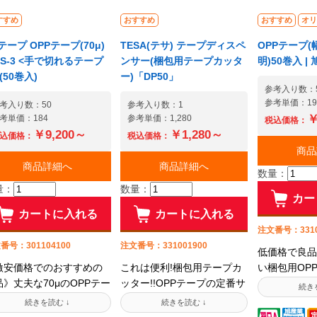
すすめ
おすすめ
おすすめ
オリ
テープ OPPテープ(70μ)
TESA(テサ) テープディスペ
OPPテープ(
S-3 <手で切れるテープ
ンサー(梱包用テープカッタ
明)50巻入 |
(50巻入)
ー)「DP50」
参考入り数：
参考単価：19
考入り数：50
参考入り数：1
￥
考単価：184
参考単価：1,280
税込価格：
￥9,200～
￥1,280～
込価格：
税込価格：
商品
商品詳細へ
商品詳細へ
数量：
量：
数量：
カー
カートに入れる
カートに入れる
注文番号：3310
番号：301104100
注文番号：331001900
低価格で良品
激安価格でのおすすめの
これは便利!梱包用テープカ
い梱包用OP
品》丈夫な70μのOPPテー
ッター!!OPPテープの定番サ
有名テープブ
ながらも、テープを手で
イズである幅48mmと幅
ー各社の主力
って梱包・封緘が出来る
50mmに対応したテープカッ
能を、プライ