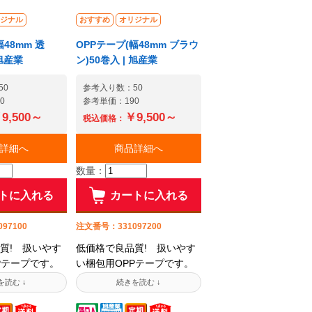
ジナル
おすすめ
オリジナル
幅48mm 透
OPPテープ(幅48mm ブラウ
 旭産業
ン)50巻入 | 旭産業
50
参考入り数：50
0
参考単価：190
9,500～
￥9,500～
税込価格：
詳細へ
商品詳細へ
数量：
トに入れる
カートに入れる
97100
注文番号：331097200
質! 扱いやす
低価格で良品質! 扱いやす
Pテープです。
い梱包用OPPテープです。
ランドメーカ
有名テープブランドメーカ
品と同等の性
ー各社の主力品と同等の性
ベートブラン
能を、プライベートブラン