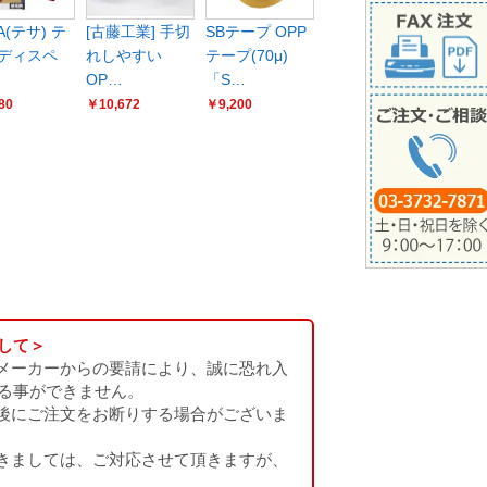
A(テサ) テ
[古藤工業] 手切
SBテープ OPP
ディスペ
れしやすい
テープ(70μ)
OP…
「S…
80
￥10,672
￥9,200
して＞
メーカーからの要請により、誠に恐れ入
る事ができません。
後にご注文をお断りする場合がございま
きましては、ご対応させて頂きますが、