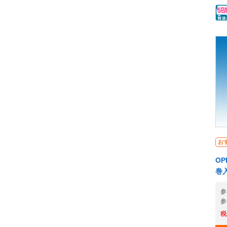
カ
便
い
れ
で
プ
す
荷
緘
テ
ー
も
仕
お
上
OP
ー
巻入
(S
レ
参
A
参
を
税
の