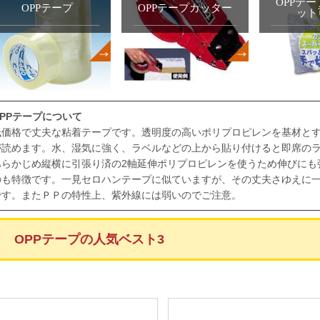
OPPテ
OPPテープ
OPPテープカッター
ット
OPPテープについて
低価格で丈夫な粘着テープです。透明度の高いポリプロピレンを基材と
が読めます。水、湿気に強く、ラベルなどの上から貼り付けると即席の
あらかじめ縦横に引張り済の2軸延伸ポリプロピレンを使うため伸びにも
のも特徴です。一見セロハンテープに似ていますが、その丈夫さゆえに
です。またＰＰの特性上、紫外線には弱いのでご注意。
OPPテープの人気ベスト3