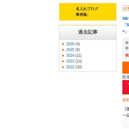
お
名入れブログ
事例集♪
SB
「S
>」
過去記事
参
2026
(4)
参
2025
(9)
税
2024
(11)
2023
(10)
2022
(30)
数
注文
《
一
プ
切