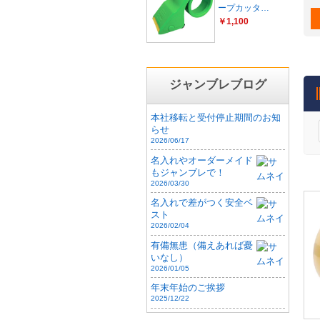
ープカッタ…
￥1,100
ジャンブレブログ
本社移転と受付停止期間のお知
らせ
2026/06/17
名入れやオーダーメイド
もジャンブレで！
2026/03/30
名入れで差がつく安全ベ
スト
2026/02/04
有備無患（備えあれば憂
いなし）
2026/01/05
年末年始のご挨拶
2025/12/22