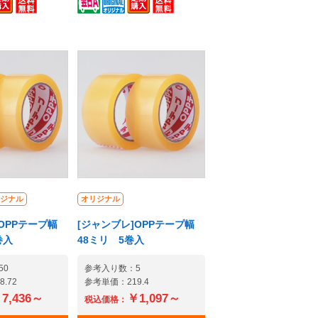
低価格で実現
ドならではの低価格で実現
包テープの中
しました。梱包テープの中
』『丈夫さ』
でも『耐水性』『丈夫さ』
美しさ』とい
『仕上がりの美しさ』とい
PPテープがピ
った点ではOPPテープがピ
ストパフォー
カ一。高いコストパフォー
・運送や製造
マンスで物流・運送や製造
トします。ク
現場をサポートします。業
り粘着剤も強
務用の梱包資材として一般
れている為、
的な48mm幅。50巻入りの
きます。養生
大容量で補充の手間を省き
フトテープの
ます。ブラウンカラーでダ
単に切ること
ジナル
ンボールになじみやすい。
オリジナル
で、作業性を
OPPテープは手で切れない
OPPテープ幅
[ジャンブレ]OPPテープ幅
途専用のカッ
為、別途テープカッターを
巻入
48ミリ 5巻入
る必要があり
ご用意ください。テープカ
、OPPテープ
ッターは下記よりご確認い
50
参考入り数：5
ク素材で作ら
ただけます。テープカッタ
.72
参考単価：219.4
リサイクルす
ー※一部商品で紙巻の文字
7,436～
￥1,097～
税込価格：
ないタイプで
の色が赤で印刷されている