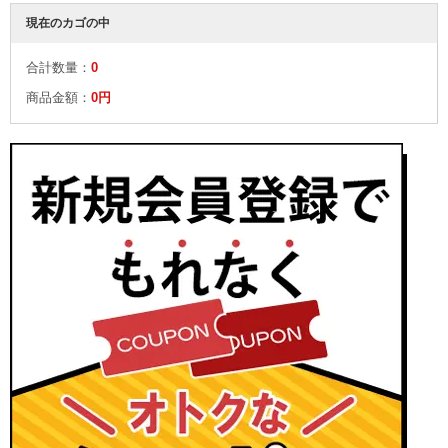
現在のカゴの中
合計数量：
0
商品金額：
0円