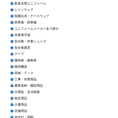
販売終了
飲食店用ユニフォーム
販売価格(税抜き)で絞る
レインウェア
メーカーカタログ一覧
医療白衣・ナースウェア
円から
防寒着・防寒服
ユニフォームメーカー名で探す
円まで
カタログ請求（無料）
作業用手袋
安全靴・作業シューズ
安全保護具
試着サンプル無料貸し出し
テープ
梱包材・緩衝材
物流機器
デジタルカタログ
収納・ラック
工事・作業用品
農業資材・園芸用品
クイックオーダー
日用品・生活雑貨
（注文番号からご注文）
衛生用品
介護用品
ログアウト
店舗用品
蛍光灯・照明