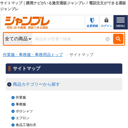
サイトマップ｜購買ナビがいる激安通販ジャンブレ / 電話注文ができる通販
ジャンブレ
カテゴリー一覧
キーワード検索
お知らせ
会員登録
ログイン
特集・キャンペーン一覧
検索
初めての方へ
検索条件
作業服・事務服・事務用品トップ
サイトマップ
お問い合わせ
商品カテゴリから選ぶ
サイトマップ
サポート＆ヘルプ
商品ステータスで絞る
商品カテゴリーから探す
FAX注文用紙の印刷
キャンペーン
作業服
おすすめ
ジャンブレの特長
NEW
事務服
売れ筋
ポロシャツ
新規登録キャンペーン
オリジナル
エプロン
処分品
食品工場白衣
名入れ刺繍