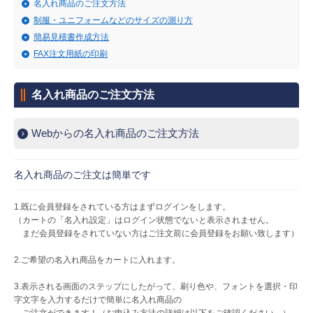
販売終了
名入れ商品のご注文方法
制服・ユニフォームなどのサイズの測り方
販売価格(税抜き)で絞る
メーカーカタログ一覧
簡易見積書作成方法
FAX注文用紙の印刷
円から
円まで
カタログ請求（無料）
名入れ商品のご注文方法
Webからの名入れ商品のご注文方法
試着サンプル無料貸し出し
名入れ商品のご注文は簡単です
デジタルカタログ
1.既に会員登録をされている方はまずログインをします。
（カートの「名入れ設定」はログイン状態でないと表示されません。
まだ会員登録をされていない方はご注文前に会員登録をお願い致します）
クイックオーダー
（注文番号からご注文）
2.ご希望の名入れ商品をカートに入れます。
3.表示される画面のステップにしたがって、刷り色や、フォントを選択・印
ログアウト
字文字を入力するだけで簡単に名入れ商品の