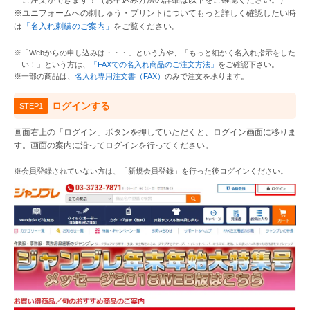
ご注文ができます！（お申込み方法の詳細は以下をご確認ください。）
※ユニフォームへの刺しゅう・プリントについてもっと詳しく確認したい時
は
「名入れ刺繍のご案内」
をご覧ください。
Myページ
見積書
お気に入り
※「Webからの申し込みは・・・」という方や、「もっと細かく名入れ指示をした
い！」という方は、
「FAXでの名入れ商品のご注文方法」
をご確認下さい。
※一部の商品は、
名入れ専用注文書（FAX）
のみで注文を承ります。
ログインする
STEP1
画面右上の「ログイン」ボタンを押していただくと、ログイン画面に移りま
す。画面の案内に沿ってログインを行ってください。
※会員登録されていない方は、「新規会員登録」を行った後ログインください。