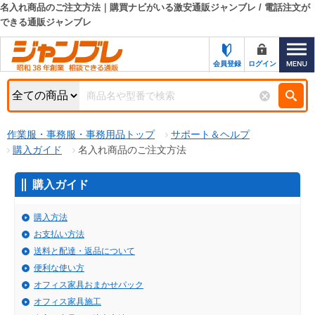
名入れ商品のご注文方法｜購買ナビがいる激安通販ジャンブレ / 電話注文が
できる通販ジャンブレ
カテゴリー一覧
キーワード検索
お知らせ
会員登録
ログイン
特集・キャンペーン一覧
検索
初めての方へ
検索条件
作業服・事務服・事務用品トップ
サポート＆ヘルプ
購入ガイド
名入れ商品のご注文方法
お問い合わせ
商品カテゴリから選ぶ
購入ガイド
サポート＆ヘルプ
商品ステータスで絞る
購入方法
FAX注文用紙の印刷
キャンペーン
お支払い方法
おすすめ
ジャンブレの特長
送料と配達・返品について
NEW
便利な使い方
売れ筋
新規登録キャンペーン
オフィス家具おまかせパック
オリジナル
オフィス家具施工
処分品
名入れ刺繍