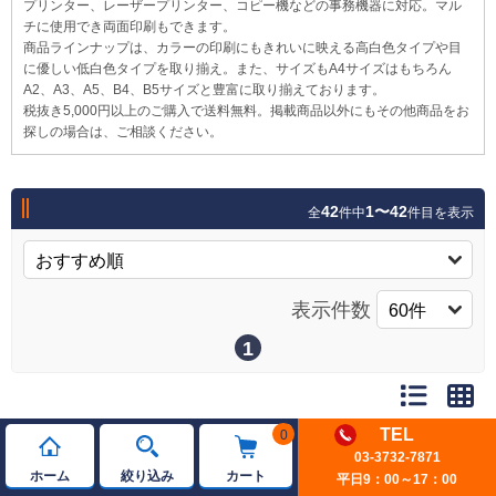
プリンター、レーザープリンター、コピー機などの事務機器に対応。マル
チに使用でき両面印刷もできます。
商品ラインナップは、カラーの印刷にもきれいに映える高白色タイプや目
に優しい低白色タイプを取り揃え。また、サイズもA4サイズはもちろん
A2、A3、A5、B4、B5サイズと豊富に取り揃えております。
税抜き5,000円以上のご購入で送料無料。掲載商品以外にもその他商品をお
探しの場合は、ご相談ください。
42
1〜42
全
件中
件目を表示
表示件数
1
TEL
0
伊藤忠紙パルプ 「ブランコ」高白色マルチコピー
03-3732-7871
用紙 A3/A4/B4/B5
ホーム
絞り込み
カート
平日9：00～17：00
参考入り数：5000
参考単価：0.94