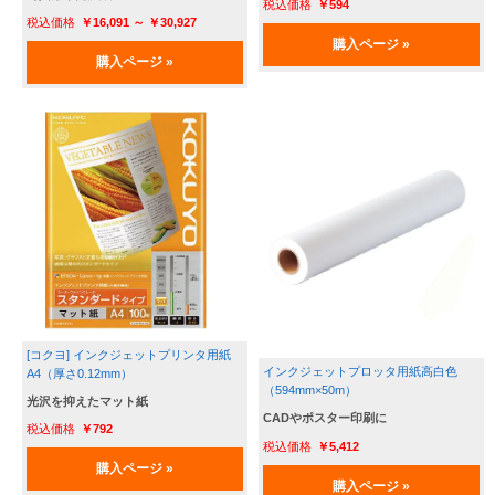
￥594
￥16,091 ～ ￥30,927
購入ページ »
購入ページ »
[コクヨ] インクジェットプリンタ用紙
インクジェットプロッタ用紙高白色
A4（厚さ0.12mm）
（594mm×50m）
光沢を抑えたマット紙
CADやポスター印刷に
￥792
￥5,412
購入ページ »
購入ページ »