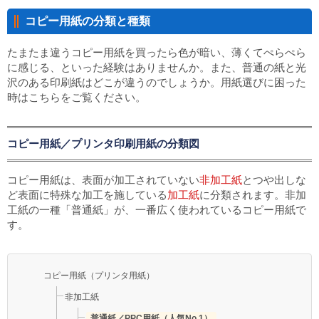
コピー用紙の分類と種類
たまたま違うコピー用紙を買ったら色が暗い、薄くてぺらぺら
に感じる、といった経験はありませんか。また、普通の紙と光
沢のある印刷紙はどこが違うのでしょうか。用紙選びに困った
時はこちらをご覧ください。
コピー用紙／プリンタ印刷用紙の分類図
コピー用紙は、表面が加工されていない
非加工紙
とつや出しな
ど表面に特殊な加工を施している
加工紙
に分類されます。非加
工紙の一種「普通紙」が、一番広く使われているコピー用紙で
す。
コピー用紙（プリンタ用紙）
非加工紙
普通紙／PPC用紙（人気No.1）