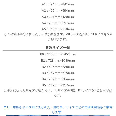
A1：594ｍｍ×841ｍｍ
A2：420ｍｍ×594ｍｍ
A3：297ｍｍ×420ｍｍ
A4：210ｍｍ×297ｍｍ
A5：148ｍｍ×210ｍｍ
とこの後は半分に折ったサイズが続きます。A0サイズをA倍、A1サイズをA全
とも呼びます。
B版サイズ一覧
B0：1030ｍｍ×1456ｍｍ
B1：728ｍｍ×1030ｍｍ
B2：515ｍｍ×728ｍｍ
B3：364ｍｍ×515ｍｍ
B4：257ｍｍ×364ｍｍ
B5：182ｍｍ×257ｍｍ
と半分に折ったサイズが続きます。B0サイズをB倍、B1サイズをB全とも呼び
ます。
コピー用紙をサイズ別にまとめた一覧特集。サイズごとの用途や製品もご案内
します。