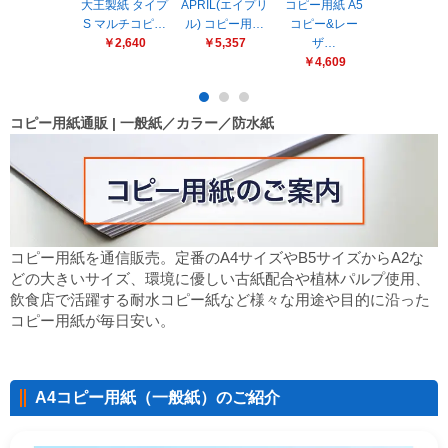
販売終了
大王製紙 タイプ
APRIL(エイプリ
コピー用紙 A5
大王製紙 マ
S マルチコピ…
ル) コピー用…
コピー&レー
カラーペー
販売価格(税抜き)で絞る
￥2,640
￥5,357
ザ…
￥5,500
メーカーカタログ一覧
￥4,609
円から
円まで
コピー用紙通販 | 一般紙／カラー／防水紙
カタログ請求（無料）
試着サンプル無料貸し出し
コピー用紙を通信販売。定番のA4サイズやB5サイズからA2な
デジタルカタログ
どの大きいサイズ、環境に優しい古紙配合や植林パルプ使用、
飲食店で活躍する耐水コピー紙など様々な用途や目的に沿った
コピー用紙が毎日安い。
クイックオーダー
（注文番号からご注文）
A4コピー用紙（一般紙）のご紹介
ログアウト