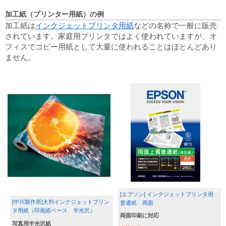
加工紙（プリンター用紙）の例
加工紙は
インクジェットプリンタ用紙
などの名称で一般に販売
されています。家庭用プリンタではよく使われていますが、オ
フィスでコピー用紙として大量に使われることはほとんどあり
ません。
[エプソン] インクジェットプリンタ用
[中川製作所]大判インクジェットプリン
普通紙　両面
タ用紙（印画紙ベース　半光沢）
両面印刷に対応
写真用半光沢紙