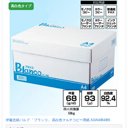
高白色タイプ
Myページ
見積書
お気に入り
伊藤忠紙パルプ 「ブランコ」 高白色マルチコピー用紙 A3/A4/B4/B5