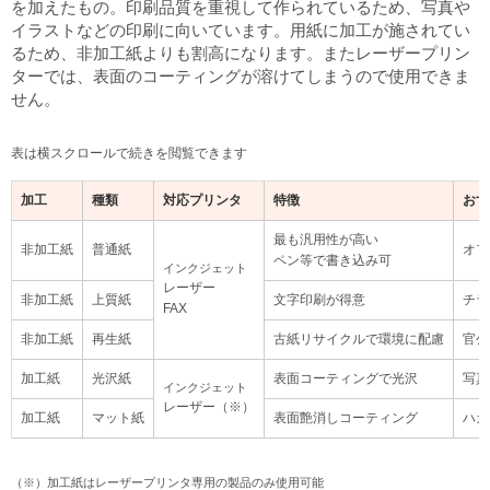
を加えたもの。印刷品質を重視して作られているため、写真や
イラストなどの印刷に向いています。用紙に加工が施されてい
るため、非加工紙よりも割高になります。またレーザープリン
ターでは、表面のコーティングが溶けてしまうので使用できま
せん。
表は横スクロールで続きを閲覧できます
加工
種類
対応プリンタ
特徴
おす
最も汎用性が高い
非加工紙
普通紙
オフ
ペン等で書き込み可
インクジェット
レーザー
非加工紙
上質紙
文字印刷が得意
チラ
FAX
非加工紙
再生紙
古紙リサイクルで環境に配慮
官公
加工紙
光沢紙
表面コーティングで光沢
写真
インクジェット
レーザー（※）
加工紙
マット紙
表面艶消しコーティング
ハガ
（※）加工紙はレーザープリンタ専用の製品のみ使用可能