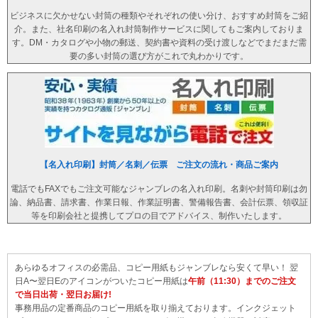
ビジネスに欠かせない封筒の種類やそれぞれの使い分け、おすすめ封筒をご紹
介。また、社名印刷の名入れ封筒制作サービスに関してもご案内しておりま
す。DM・カタログや小物の郵送、契約書や資料の受け渡しなどでまだまだ需
要の多い封筒の選び方がこれで丸わかりです。
【名入れ印刷】封筒／名刺／伝票 ご注文の流れ・商品ご案内
電話でもFAXでもご注文可能なジャンブレの名入れ印刷。名刺や封筒印刷は勿
論、納品書、請求書、作業日報、作業証明書、警備報告書、会計伝票、領収証
等を印刷会社と提携してプロの目でアドバイス、制作いたします。
あらゆるオフィスの必需品、コピー用紙もジャンブレなら安くて早い！ 翌
日A〜翌日Eのアイコンがついたコピー用紙は
午前（11:30）までのご注文
で当日出荷・翌日お届け!
事務用品の定番商品のコピー用紙を取り揃えております。インクジェット