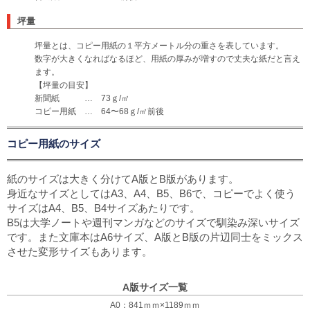
坪量
坪量とは、コピー用紙の１平方メートル分の重さを表しています。
数字が大きくなればなるほど、用紙の厚みが増すので丈夫な紙だと言え
ます。
【坪量の目安】
新聞紙 … 73ｇ/㎡
コピー用紙 … 64〜68ｇ/㎡前後
コピー用紙のサイズ
紙のサイズは大きく分けてA版とB版があります。
身近なサイズとしてはA3、A4、B5、B6で、コピーでよく使う
サイズはA4、B5、B4サイズあたりです。
B5は大学ノートや週刊マンガなどのサイズで馴染み深いサイズ
です。また文庫本はA6サイズ、A版とB版の片辺同士をミックス
させた変形サイズもあります。
A版サイズ一覧
A0：841ｍｍ×1189ｍｍ