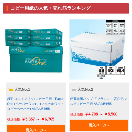
コピー用紙の人気・売れ筋ランキング
 人気No.1
 人気No.2
APRIL(エイプリル) コピー用紙「Paper 
伊藤忠紙パルプ 「ブランコ」 高白色マ
One (ペーパーワン)」 (マルチホワイト
ルチコピー用紙 A3/A4/B4/B5
コピーペーパー) A3/A4/B4/B5
￥4,708 ～ ￥5,566
￥5,357 ～ ￥6,765
購入ページ »
購入ページ »