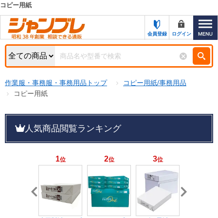
コピー用紙
カテゴリー一覧
キーワード検索
会員登録
ログイン
お知らせ
特集・キャンペーン一覧
検索
作業服・事務服・事務用品トップ
コピー用紙/事務用品
初めての方へ
検索条件
コピー用紙
お問い合わせ
商品カテゴリから選ぶ
人気商品閲覧ランキング
サポート＆ヘルプ
商品ステータスで絞る
FAX注文用紙の印刷
キャンペーン
1
2
3
4
位
位
位
位
おすすめ
ジャンブレの特長
NEW
売れ筋
新規登録キャンペーン
オリジナル
処分品
名入れ刺繍