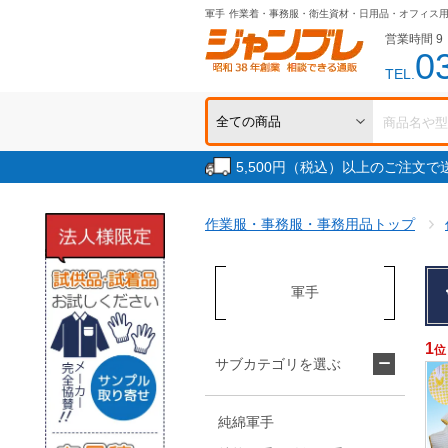
軍手
作業着・事務服・衛生資材・日用品・オフィス
営業時間 9：
0
TEL.
5,500円（税込）以上のご注文
作業服・事務服・事務用品トップ
軍手
1
位
サブカテゴリを選ぶ
純綿軍手