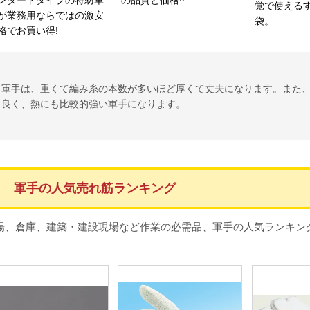
覚で使える
が業務用ならではの激安
袋。
格でお買い得!
軍手は、重くて編み糸の本数が多いほど厚くて丈夫になります。また
良く、熱にも比較的強い軍手になります。
ただ、洗濯したり水回りの作業で乾きが早いのは、水を吸わないポリ
応じてお選びください。
重さと編み糸本数は単純に多い方が丈夫です。ただ、時々見かけるゲ
ゲージとは『1インチ（2.54cm）の幅当たり、何本の針密度か』を
い、隙間のない軍手になります。一見良いことづくめですが、『同じ
軍手の人気売れ筋ランキング
る』ので、薄くなってしまいます。
『ゴミや木屑が入らない軍手、指感覚の良い薄手軍手が良い』＝大き
『丈夫で肉厚感のある軍手が良い』＝小さいゲージ
場、倉庫、建築・建設現場など作業の必需品、軍手の人気ランキン
をそれぞれ選ばれると良いでしょう。
日々のお仕事で軍手を必要とされるお客様にオススメな、旭産業（ジャン
り600g) 。
ダースあたり約600gのスタンダードタイプの特紡軍手が業務用ならで
一般的な軽作業用途に於いてオールマイティーにお使い頂ける作業用手