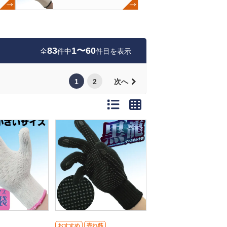
83
1〜60
全
件中
件目を表示
1
2
次へ
おすすめ
売れ筋