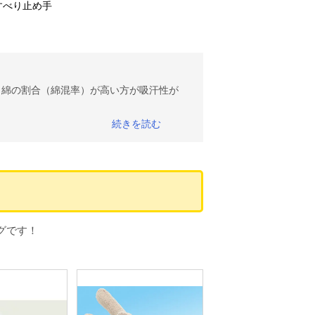
すべり止め手
、綿の割合（綿混率）が高い方が吸汗性が
エステル率が高い軍手ですので使用状況に
ージ数については注意が必要です。
示す単位で、多いほど目が細かく密度が高
幅の中をより細かく編む＝使用糸は細くな
いゲージ
グです！
ブレ） 特紡軍手 「匠」 (1ダースあた
はの激安価格でお買い得！
袋として幅広く流通している約600gの特