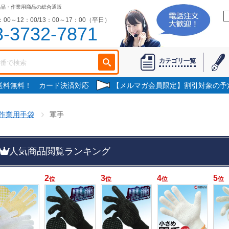
用品・作業用商品の総合通販
00～12：00/13：00～17：00（平日）
3-3732-7871
カテゴリ一覧
で送料無料！ カード決済対応
【メルマガ会員限定】割引対象の予
作業用手袋
軍手
人気商品閲覧ランキング
2
3
4
5
位
位
位
位