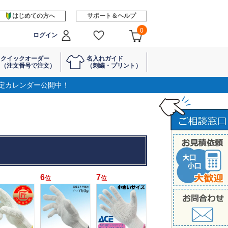
はじめての方へ
サポート＆ヘルプ
0
ログイン
クイックオーダー
名入れガイド
（注文番号で注文）
（刺繍・プリント）
定カレンダー公開中！
6
7
位
位