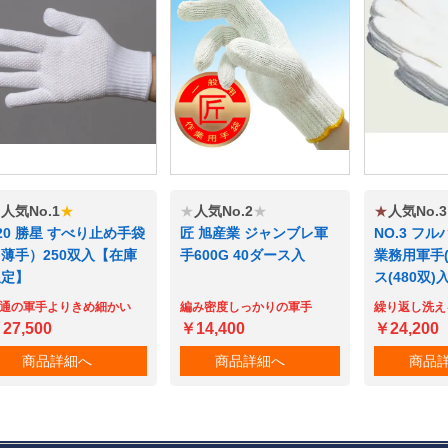
紡糸2本編の軍手です。
業務用ならではのケース販売で、1双あたり税込単価で25.42円とい
★
人気No.1
★
★
人気No.2
★
★
人気No.3
20 勝星 すべり止め手袋
匠 旭産業 ジャンブレ軍
NO.3 フ
薄手）250双入【在庫
手600G 40ダース入
業務用軍手(6
限定】
ス(480双)
通の軍手よりきめ細かい
編み密度しっかりの軍手
繰り返し洗え
27,500
￥14,400
￥24,200
商品詳細へ
商品詳細へ
商品