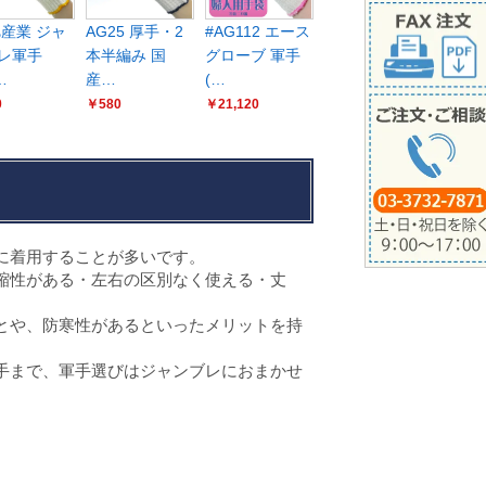
旭産業 ジャ
AG25 厚手・2
#AG112 エース
レ軍手
本半編み 国
グローブ 軍手
…
産…
(…
0
￥580
￥21,120
に着用することが多いです。
縮性がある・左右の区別なく使える・丈
とや、防寒性があるといったメリットを持
手まで、軍手選びはジャンブレにおまかせ