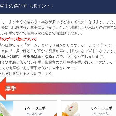
軍手の選び方（ポイント）
手は、まず重くて編み糸の本数が多いほど厚くて丈夫になります。また
、熱にも比較的強い軍手になります。ただ、洗濯したり水回りの作業で
高い軍手ですので使用状況に応じてお選びください。
手のゲージ数について
手の仕様で時々
「ゲージ」
という項目があります。ゲージとは『1インチ（
す単位で、多いほど目が細かく密度が高い、隙間のない軍手になります
り細かく編む＝使用糸は細くなる』
ので、薄くなってしまいます。
ゴミや木屑が入らない軍手、指感覚の良い薄手軍手が良い』＝大きいゲ
丈夫で肉厚感のある軍手が良い』＝小さいゲージ
それぞれ選ばれると良いでしょう。
７ゲージ軍手
８ゲージ軍手
糸が太く丈夫
バランスが良い