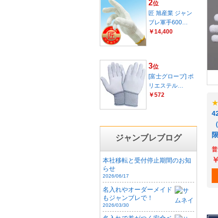
2
位
匠 旭産業 ジャン
ブレ軍手600…
￥14,400
3
位
[富士グローブ] ポ
リエステル…
￥572
4
（
ジャンブレブログ
普
￥
本社移転と受付停止期間のお知
らせ
2026/06/17
名入れやオーダーメイド
もジャンブレで！
2026/03/30