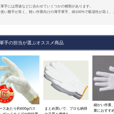
軍手には用途などに合わせていくつかの種類があります。
使い勝手が良く、軽い作業向けの薄手軍手、綿100%で吸湿性が高く
るという特徴があり、やけど被害を軽減してくれる純綿軍手、最も一
ソフトで、風合いに優れています。埃や木くずが舞うような作業に適
現場や作業内容によって、不向きなものがあるのです。それぞれに向
ようにしましょう。
例えば、火を扱う現場では火傷の恐れのある、すべり止め軍手を使用
軍手の担当が選ぶオススメ商品
を使った作業時は布地が回転部に巻き込まれてけがにつながる危険性
が必要です。
ジャンブレでは様々なご用途にあった軍手をご用意しております。
細かい作業
まとめ買いで、プロも納得
ースあたり約600gのス
業におすす
の品質と価格!!
ンダードタイプの特紡軍