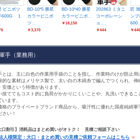
星 ビニボツ
BD-10*5 勝星
BD-10*40 勝星
202863 ミタニ
匠 
600G 1
カラービニボ
カラービニボ…
コーポレーシ
ンブ
…
ツ…
ョ…
600
￥18,150
70
￥3,370
￥444
￥44
軍手（業務用）
手とは、主に白色の作業用手袋のことを指し、作業時のけが防止用
般的な素材はメリヤス製で、太い白の木綿糸で編んでつくられ、伸
・安価という特徴があります。
い捨ててもコスト的に負荷がかかりにくいことや、丸洗いできるこ
ています。
価格のプライベートブランド商品から、吸汗性に優れた国産純綿軍
ださい！
大口割引】消耗品はまとめ買いがオトク！ 見積ご相談下さい
法人様限定：大口・まとめ買いの見積ご依頼フォームはこちら