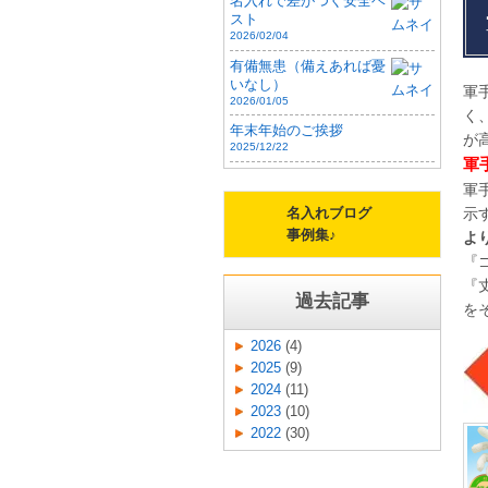
名入れで差がつく安全ベ
スト
2026/02/04
有備無患（備えあれば憂
いなし）
軍
2026/01/05
く
年末年始のご挨拶
が
2025/12/22
軍
軍
示
名入れブログ
事例集♪
よ
『
『
過去記事
を
2026
(4)
2025
(9)
2024
(11)
2023
(10)
2022
(30)