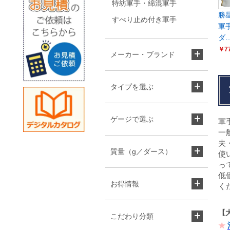
特紡軍手・綿混軍手
勝
すべり止め付き軍手
軍手
ダ
￥7
メーカー・ブランド
タイプを選ぶ
ゲージで選ぶ
軍
一
夫
質量（g／ダース）
使
っ
低
お得情報
く
【
こだわり分類