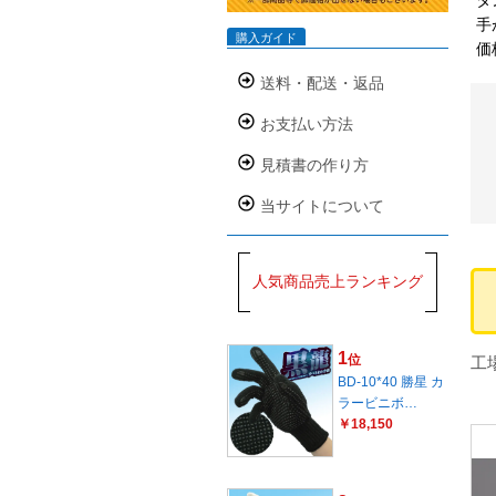
手
購入ガイド
価
送料・配送・返品
お支払い方法
見積書の作り方
当サイトについて
人気商品売上ランキング
1
位
工
BD-10*40 勝星 カ
ラービニボ…
￥18,150