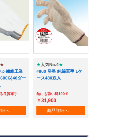
う激安価格でお買い求め頂けます！
★
★
人気No.4
★
ルハシ繊維工業
#800 勝星 純綿軍手 1ケ
00G)40ダー
ース480双入
入
る良質軍手
熱にも強い綿100％
￥31,900
詳細へ
商品詳細へ