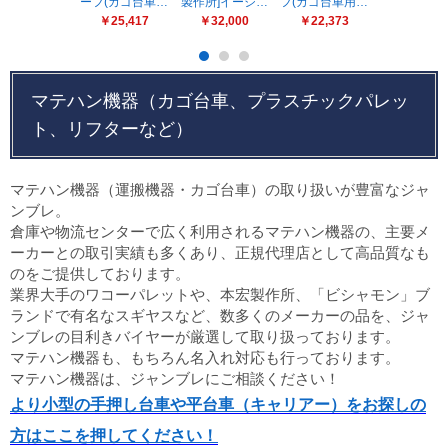
ーフ(カゴ台車…
製作所]イージ…
フ(カゴ台車用…
ド「エコバ
販売終了
￥25,417
￥32,000
￥22,373
￥14,12
販売価格(税抜き)で絞る
メーカーカタログ一覧
円から
マテハン機器（カゴ台車、プラスチックパレッ
円まで
ト、リフターなど）
カタログ請求（無料）
マテハン機器（運搬機器・カゴ台車）の取り扱いが豊富なジャ
試着サンプル無料貸し出し
ンブレ。
倉庫や物流センターで広く利用されるマテハン機器の、主要メ
ーカーとの取引実績も多くあり、正規代理店として高品質なも
デジタルカタログ
のをご提供しております。
業界大手のワコーパレットや、本宏製作所、「ビシャモン」ブ
ランドで有名なスギヤスなど、数多くのメーカーの品を、ジャ
クイックオーダー
ンブレの目利きバイヤーが厳選して取り扱っております。
（注文番号からご注文）
マテハン機器も、もちろん名入れ対応も行っております。
マテハン機器は、ジャンブレにご相談ください！
より小型の手押し台車や平台車（キャリアー）をお探しの
ログアウト
方はここを押してください！