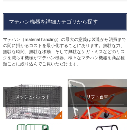
スタがおすすめです。
簡単に扱えるよう、底板の上げ下げがワンタッチででき、片手でも簡
単に組み立てが可能です。
軽くて扱いやすくいパレットは、サンコーのプラスチック再生パレッ
マテハン機器を詳細カテゴリから探す
トが良いでしょう。
プラスチック製コンテナやパレットを改修して原料に使用したリサイ
クルパレットで、環境にも優しくお求めやすい価格でご提供いたして
マテハン（material handling）の最大の意義は製造から消費まで
おります。
の間に掛かるコストを最小化することにあります。無駄な力、
無駄な時間、無駄な移動、そして無駄なケガ・ミスなどのリス
クを減らす機械がマテハン機器。様々なマテハン機器を商品種
類ごとに絞り込んでご覧いただけます。
メッシュパレット
リフト台車