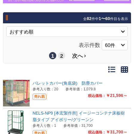
82
1〜60
全
件中
件目を表示
表示件数
1
2
次へ
パレットカバー(角底袋) 防塵カバー
参考入り数：20
参考単価：1,079.8
￥21,596～
税込価格：
売れ筋
NELS-NP9 [本宏製作所] イージーコンテナ床板樹
脂タイプ アイボリー/グリーンン
参考入り数：1
参考単価：31,700
￥31,700～
税込価格：
売れ筋