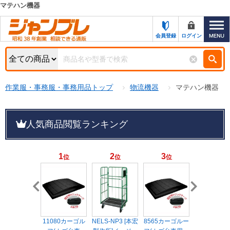
マテハン機器
カテゴリー一覧
キーワード検索
会員登録
ログイン
お知らせ
特集・キャンペーン一覧
検索
作業服・事務服・事務用品トップ
物流機器
マテハン機器
初めての方へ
検索条件
お問い合わせ
商品カテゴリから選ぶ
人気商品閲覧ランキング
サポート＆ヘルプ
商品ステータスで絞る
1
2
3
4
位
位
位
位
FAX注文用紙の印刷
キャンペーン
おすすめ
ジャンブレの特長
NEW
売れ筋
新規登録キャンペーン
オリジナル
処分品
11080カーゴル
NELS-NP3 [本宏
8565カーゴルー
荷崩れ防止
名入れ刺繍