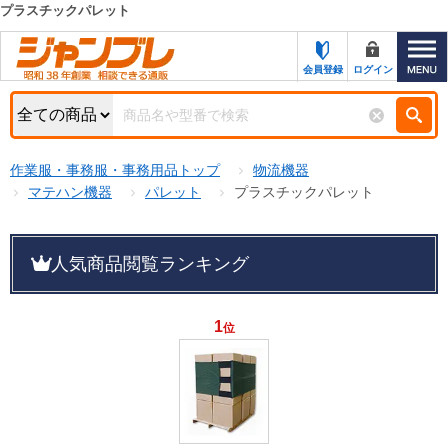
プラスチックパレット
カテゴリー一覧
キーワード検索
会員登録
ログイン
お知らせ
特集・キャンペーン一覧
検索
作業服・事務服・事務用品トップ
物流機器
初めての方へ
検索条件
マテハン機器
パレット
プラスチックパレット
お問い合わせ
商品カテゴリから選ぶ
人気商品閲覧ランキング
サポート＆ヘルプ
商品ステータスで絞る
FAX注文用紙の印刷
キャンペーン
1
位
おすすめ
ジャンブレの特長
NEW
売れ筋
新規登録キャンペーン
オリジナル
処分品
名入れ刺繍