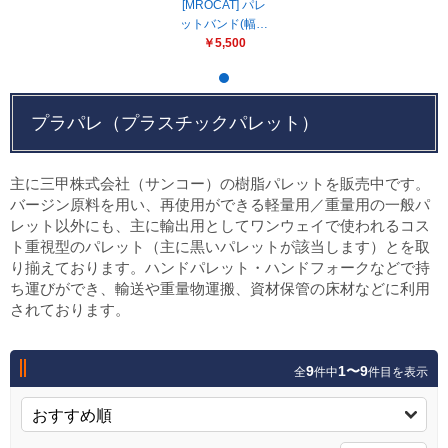
販売終了
[MROCAT] パレ
ットバンド(幅…
販売価格(税抜き)で絞る
￥5,500
メーカーカタログ一覧
円から
円まで
プラパレ（プラスチックパレット）
カタログ請求（無料）
主に三甲株式会社（サンコー）の樹脂パレットを販売中です。
試着サンプル無料貸し出し
バージン原料を用い、再使用ができる軽量用／重量用の一般パ
レット以外にも、主に輸出用としてワンウェイで使われるコス
ト重視型のパレット（主に黒いパレットが該当します）とを取
り揃えております。ハンドパレット・ハンドフォークなどで持
デジタルカタログ
ち運びができ、輸送や重量物運搬、資材保管の床材などに利用
されております。
クイックオーダー
（注文番号からご注文）
9
1〜9
全
件中
件目を表示
ログアウト