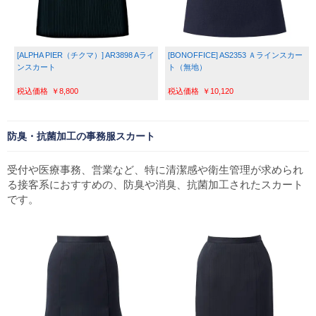
[ALPHA PIER（チクマ）] AR3898 Aライ
[BONOFFICE] AS2353 Ａラインスカー
ンスカート
ト（無地）
￥8,800
￥10,120
防臭・抗菌加工の事務服スカート
受付や医療事務、営業など、特に清潔感や衛生管理が求められ
る接客系におすすめの、防臭や消臭、抗菌加工されたスカート
です。