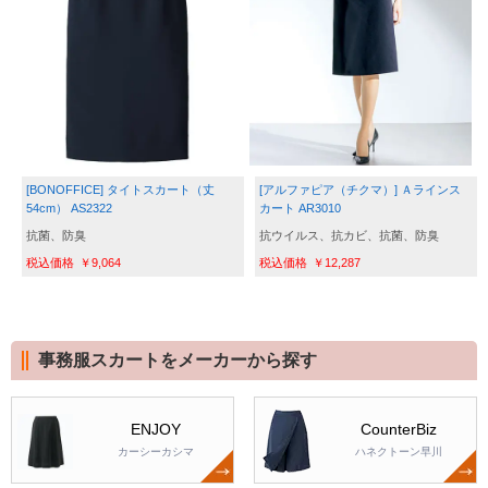
[BONOFFICE] タイトスカート（丈
[アルファピア（チクマ）] Ａラインス
54cm） AS2322
カート AR3010
抗菌、防臭
抗ウイルス、抗カビ、抗菌、防臭
￥9,064
￥12,287
事務服スカートをメーカーから探す
ENJOY
CounterBiz
カーシーカシマ
ハネクトーン早川