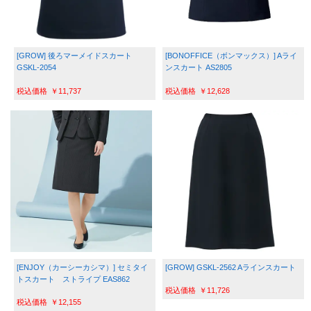
[GROW] 後ろマーメイドスカート 
[BONOFFICE（ボンマックス）] Aライ
GSKL-2054
ンスカート AS2805
￥11,737
￥12,628
[ENJOY（カーシーカシマ）] セミタイ
[GROW] GSKL-2562 Aラインスカート
トスカート　ストライプ EAS862
￥11,726
￥12,155