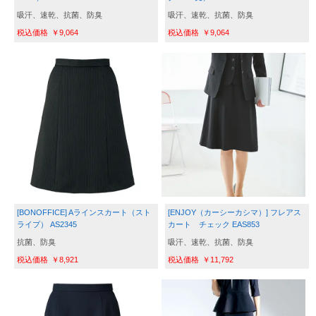
吸汗、速乾、抗菌、防臭
吸汗、速乾、抗菌、防臭
￥9,064
￥9,064
[BONOFFICE] Aラインスカート（スト
[ENJOY（カーシーカシマ）] フレアス
ライプ） AS2345
カート　チェック EAS853
抗菌、防臭
吸汗、速乾、抗菌、防臭
￥8,921
￥11,792