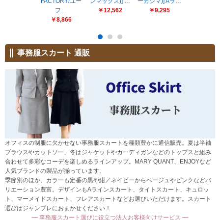
FACTORY/ユー
ンマックス)] …
ーカシマ)] Aラ…
ファピ
販売終了
フ…
￥12,562
￥9,295
ア/ALPHA
販売価格(税抜き)で絞る
￥8,866
￥9,537
メーカーカタログ一覧
円から
事務服スカート 通販
円まで
カタログ請求（無料）
試着サンプル無料貸し出し
デジタルカタログ
オフィスの制服に欠かせない事務服スカートを種類豊かに通信販売。夏は半袖
ブラウスやカットソー、冬はジャケットやカーディガンなどのトップスと組み
合わせて多彩なコーデを楽しめるラインアップ。MARY QUANT、ENJOYなど
クイックオーダー
人気ブランドの製品が揃っています。
（注文番号からご注文）
季節別のほか、カラーも定番の黒や紺／ネイビーからベージュやピンクなどバ
リエーション豊富。デザインもAラインスカート、タイトスカート、キュロッ
ト、マーメイドスカート、フレアスカートなどお選びいただけます。スカート
ログアウト
選びはジャンブレにおまかせください！
━ 事務服スカート選びに役立つ法人お客様向けサービス ━