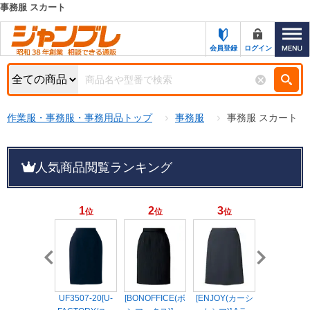
事務服 スカート
カテゴリー一覧
キーワード検索
会員登録
ログイン
お知らせ
特集・キャンペーン一覧
検索
作業服・事務服・事務用品トップ
事務服
事務服 スカート
初めての方へ
検索条件
お問い合わせ
商品カテゴリから選ぶ
人気商品閲覧ランキング
サポート＆ヘルプ
商品ステータスで絞る
1
2
3
4
位
位
位
位
FAX注文用紙の印刷
キャンペーン
おすすめ
ジャンブレの特長
NEW
売れ筋
新規登録キャンペーン
オリジナル
処分品
UF3507-20[U-
[BONOFFICE(ボ
[ENJOY(カーシ
AR3615R
名入れ刺繍