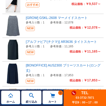
￥9,537～
税込価格：
おすすめ
[GROW] GSKL-2608 マーメイドスカート
参考入り数：1
参考単価：12,078
￥12,078～
税込価格：
NEW
[アルファピア(チクマ)] AR3636 タイトスカート
参考入り数：1
参考単価：11,165
￥11,165～
税込価格：
NEW
[BONOFFICE] AUS2300 プリーツスカート(ロング
丈)
参考入り数：1
参考単価：17,853
￥17,853～
税込価格：
NEW
[BONOFFICE] AUS2301 プリーツスカート(ロング
TEL
0
丈)
03-3732-7871
参考入り数：1
参考単価：16,423
ホーム
絞り込み
カート
平日9：00～17：00
￥16,423～
税込価格：
NEW