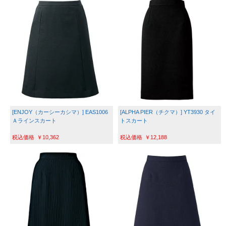
[ENJOY（カーシーカシマ）] EAS1006 
[ALPHA PIER（チクマ）] YT3930 タイ
Ａラインスカート
トスカート
￥10,362
￥12,188