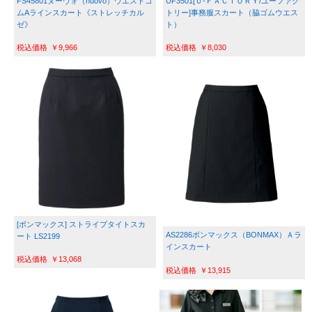
UF3501[Ｕ-ＦＡＣＴＯＲＹ/ユーファク
FS45801ヌーヴォ（nuovo）ウエストゴ
トリー]事務服スカート（脇ゴムウエス
ムAラインスカート《ストレッチカル
ト）
ゼ》
￥8,030
￥9,966
[ボンマックス] ストライプタイトスカ
AS2286ボンマックス（BONMAX）Ａラ
ート LS2199
インスカート
￥13,068
￥13,915