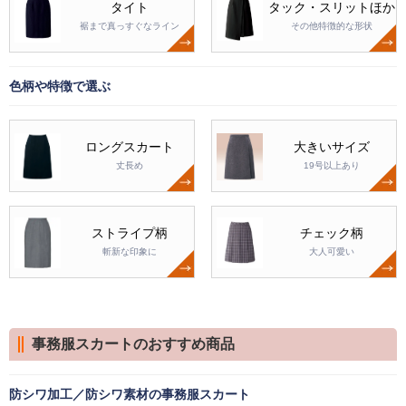
タイト
タック・スリットほか
裾まで真っすぐなライン
その他特徴的な形状
色柄や特徴で選ぶ
ロングスカート
大きいサイズ
丈長め
19号以上あり
ストライプ柄
チェック柄
斬新な印象に
大人可愛い
事務服スカートのおすすめ商品
防シワ加工／防シワ素材の事務服スカート