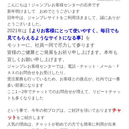
販売終了
こんにちは！ジャンブレお客様センターの石井です
販売価格(税抜き)で絞る
新年明けまして おめでとうございます
メーカーカタログ一覧
旧年中は、ジャンブレサイトをご利用頂きまして、誠にありが
円から
とうございました。
2021年は【
よりお客様にとって使いやすく、毎日でも
円まで
見てもらえるようなサイトになる事
】を
カタログ請求（無料）
モットーに、社員一同で尽力して参ります
皆様のご健勝とご発展をお祈り申し上げます。本年も
試着サンプル無料貸し出し
宜しくお願い申し上げます。
ジャンブレお客様センターでは、電話・チャット・メール・Ｆ
ＡＸのお問合せをお受けしたり、
デジタルカタログ
受注業務も行っているため、お客様との接点が、社内では一番
多い部署になります
ここ1～2年でチャットでのお問合せが増えて、リピートチャッ
クイックオーダー
トも多くなりました
（注文番号からご注文）
チャ
という事で、今年の初ブログは、ご好評を頂いております
ット
をご紹介します
ログアウト
人気の理由は、チャットが初めての方でも簡単に利用が出来