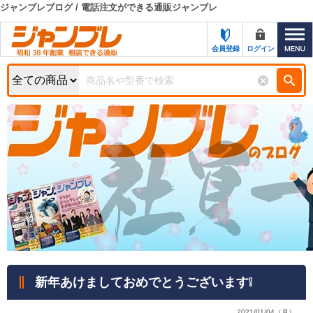
ジャンブレブログ / 電話注文ができる通販ジャンブレ
カテゴリー一覧
キーワード検索
会員登録
ログイン
お知らせ
特集・キャンペーン一覧
検索
初めての方へ
検索条件
お問い合わせ
商品カテゴリから選ぶ
サポート＆ヘルプ
商品ステータスで絞る
FAX注文用紙の印刷
キャンペーン
おすすめ
ジャンブレの特長
NEW
売れ筋
新年あけましておめでとうございます❕
新規登録キャンペーン
オリジナル
処分品
名入れ刺繍
2021/01/04（月）