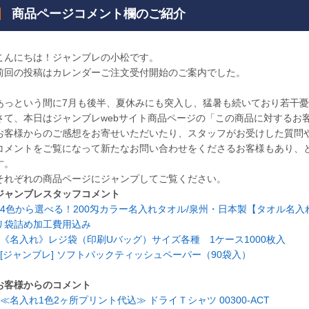
商品ページコメント欄のご紹介
こんにちは！ジャンブレの小松です。
前回の投稿はカレンダーご注文受付開始のご案内でした。
あっという間に7月も後半、夏休みにも突入し、猛暑も続いており若干
さて、本日はジャンブレwebサイト商品ページの「この商品に対するお
お客様からのご感想をお寄せいただいたり、スタッフがお受けした質問
コメントをご覧になって新たなお問い合わせをくださるお客様もあり、
す。
それぞれの商品ページにジャンプしてご覧ください。
ジャンブレスタッフコメント
4色から選べる！200匁カラー名入れタオル/泉州・日本製【タオル名
リ袋詰め加工費用込み
《名入れ》レジ袋（印刷Uバッグ）サイズ各種 1ケース1000枚入
[ジャンブレ] ソフトパックティッシュペーパー（90袋入）
お客様からのコメント
≪名入れ1色2ヶ所プリント代込≫ ドライＴシャツ 00300-ACT