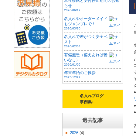
本社移転と受付停止期間のお知
らせ
2026/06/17
名入れやオーダーメイド
もジャンブレで！
2026/03/30
名入れで差がつく安全ベ
スト
2026/02/04
有備無患（備えあれば憂
いなし）
2026/01/05
年末年始のご挨拶
2025/12/22
●
名入れブログ
事例集♪
●
●
過去記事
●
2026
(4)