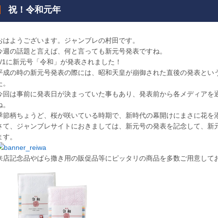
祝！令和元年
おはようございます。ジャンブレの村田です。
今週の話題と言えば、何と言っても新元号発表ですね。
4/1に新元号「令和」が発表されました！
平成の時の新元号発表の際には、昭和天皇が崩御された直後の発表とい
た。
今回は事前に発表日が決まっていた事もあり、発表前から各メディアを
ね。
季節柄ちょうど、桜が咲いている時期で、新時代の幕開けにまさに花を
さて、ジャンブレサイトにおきましては、新元号の発表を記念して、新
ます。
来店記念品やばら撒き用の販促品等にピッタリの商品を多数ご用意して