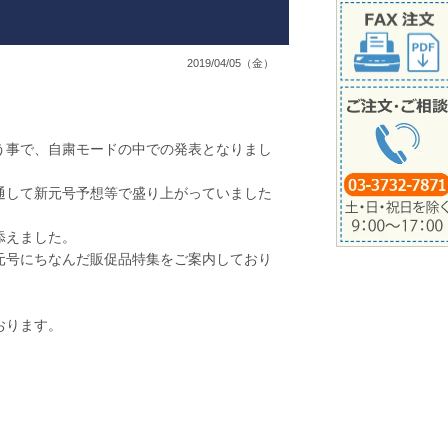
2019/04/05（金）
う事で、自粛モードの中での発表となりまし
通して新元号予想等で盛り上がっていました
添えました。
元号にちなんだ販促品特集をご案内しており
おります。