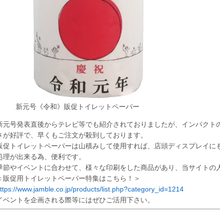
新元号《令和》販促トイレットペーパー
新元号発表直後からテレビ等でも紹介されておりましたが、インパクト
さが好評で、早くもご注文が殺到しております。
販促トイレットペーパーは山積みして使用すれば、店頭ディスプレイに
処理が出来る為、便利です。
季節やイベントに合わせて、様々な印刷をした商品があり、当サイトの
＜販促用トイレットペーパー特集はこちら！＞
ttps://www.jamble.co.jp/products/list.php?category_id=1214
イベントを企画される際等にはぜひご活用下さい。