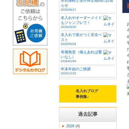
本社移転と受付停止期間のお知
らせ
2026/06/17
名入れやオーダーメイド
もジャンブレで！
2026/03/30
名入れで差がつく安全ベ
スト
2026/02/04
有備無患（備えあれば憂
いなし）
2026/01/05
年末年始のご挨拶
2025/12/22
名入れブログ
事例集♪
過去記事
2026
(4)