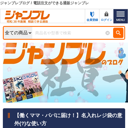
ジャンブレブログ / 電話注文ができる通販ジャンブレ
カテゴリー一覧
キーワード検索
会員登録
ログイン
お知らせ
特集・キャンペーン一覧
検索
初めての方へ
検索条件
お問い合わせ
商品カテゴリから選ぶ
サポート＆ヘルプ
商品ステータスで絞る
FAX注文用紙の印刷
キャンペーン
おすすめ
ジャンブレの特長
NEW
売れ筋
【働くママ・パパに届け！】名入れレジ袋の意
新規登録キャンペーン
オリジナル
外(?)な使い方
処分品
名入れ刺繍