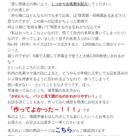
「渡し間違えの無いよう、
しっかりお名前を記入
してください」
とのお達しが
Myページ
見積書
お気に入り
「持ち物にはどんなものでも全て記名」は”保育園・幼稚園あるある”だと
思うのですが、この袋への記名がちょっと面倒で
何より袋に”名前を書いて”用意するのを忘れがちなんです
（私はおっちょこちょいなので、慌てて自分の名前を書いてしまったり）
なので、作ってしまいました！息子の名前入りのレジ袋。
No.45（45号）サイズは1ケース注文すると、1,000枚のレジ袋がドドー
ン！と
届くのですが、0歳で入園して卒園まで使うと大体1,000枚使いきれるか
な？
といったところだと思います。
社内の先輩ママ達の話によると、どうやら小学校に入学しても記名済みの
レジ袋を持参するように言われるようなので、余ってしまって
使い道がない･･･ということもなさそうです。ほっ。
早速使ってみたところ、保育園の先生方から
「かわいいし、パッと見て誰のものかわかりやすい！」
と
お話を頂くこともあり、作ってみた感想を簡潔にお伝えすると
「作ってよかった～！！！」
です
私のように、通園準備をほんの少しでも楽にしたい！とお考えの
お母さん・お父さんは是非ご一考くださいませ
こちら
名入れレジ袋の商品ページは
からご確認頂けます