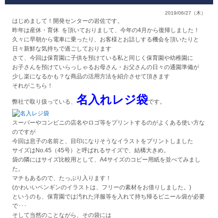
販売終了
2019/06/27（木）
販売価格(税抜き)で絞る
はじめまして！開発センターの岩佐です。
メーカーカタログ一覧
昨年は産休・育休
を頂いておりまして、今年の4月から復帰しました！
円から
久々に早朝から電車に乗ったり、お客様とお話しする機会を頂いたりと
日々新鮮な気持ちで過ごしております
さて、今回は保育園に子供を預けている私と同じく保育園や幼稚園に
円まで
カタログ請求（無料）
お子さんを預けていらっしゃるお母さん・お父さんの日々の通園準備が
少し楽になるかも？な商品の活用方法を紹介させて頂きます
それがこちら！
名入れレジ袋
試着サンプル無料貸し出し
弊社で取り扱っている、
です。
スーパーやコンビニの店名やロゴ等をプリントするのがよくある使い方な
のですが
デジタルカタログ
今回は息子の名前と、目印になりそうなイラストをプリントしました
サイズはNo.45（45号）と呼ばれるサイズで、結構大きめ。
袋の隣にはサイズ比較用として、A4サイズのコピー用紙を並べてみまし
クイックオーダー
た。
（注文番号からご注文）
マチもあるので、たっぷり入ります！
(かわいいペンギンのイラストは、フリーの素材をお借りしました。)
というのも、保育園では汚れた洋服等を入れて持ち帰るビニール袋が必要
ログアウト
で･･･
そして当然のことながら、その袋には