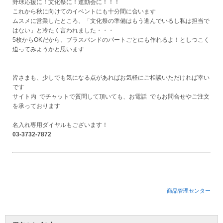
野球応援に！文化祭に！運動会に！！！
これから秋に向けてのイベントにも十分間に合います
ムスメに営業したところ、「文化祭の準備はもう進んでいるし私は担当で
Myページ
見積書
お気に入り
はない」と冷たく言われました・・・
5枚からOKだから、ブラスバンドのパートごとにも作れるよ！としつこく
迫ってみようかと思います
皆さまも、少しでも気になる点があればお気軽にご相談いただければ幸い
です
サイト内
でチャットで質問して頂いても、お電話
でもお問合せやご注文
を承っております
名入れ専用ダイヤルもございます！
03-3732-7872
商品管理センター