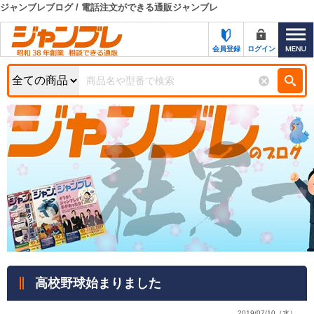
ジャンブレブログ / 電話注文ができる通販ジャンブレ
カテゴリー一覧
キーワード検索
会員登録
ログイン
お知らせ
特集・キャンペーン一覧
検索
初めての方へ
検索条件
お問い合わせ
商品カテゴリから選ぶ
サポート＆ヘルプ
商品ステータスで絞る
FAX注文用紙の印刷
キャンペーン
おすすめ
ジャンブレの特長
NEW
売れ筋
高校野球始まりました
新規登録キャンペーン
オリジナル
処分品
名入れ刺繍
2019/07/10（水）