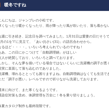
暖冬ですね
こんにちは。ジャンブレの小松です。
寒くなったり暖かくなったり、雨が降ったり風が吹いたり、落ち着かな
先週に引き続き、記念日を調べてみました。1月31日は愛妻の日だそう
1月の1を”I”に見立て、「あい(I)さい(31)」の語呂合わせから。
なるほど・・・・。いろいろ考えられているのですね！
ああ、この日にかこつけて「自動調理鍋」がほしい
友人が絶賛しており、いろいろと調べております。
しかし、そんな夢を描いている場合ではないくらいに洗濯機の調子が悪
現実に直面して落ち込むのでありました。
洗濯機、壊れるととっても困りますよね。自動調理鍋はなくても生活で
まだ「調子が悪い」レベルですので祈りながら洗濯しております。
週末に向けて、また寒くなるようです。
感染症対策も含め、体調管理を万全に！冬を乗り切りましょう。
春夏カタログ制作も最終段階です。