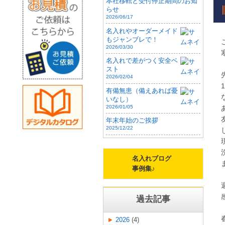
本社移転と受付停止期間のお知
らせ
2026/06/17
名入れやオーダーメイド
もジャンブレで！
2026/03/30
名入れで差がつく安全ベ
スト
2026/02/04
有備無患（備えあれば憂
いなし）
2026/01/05
年末年始のご挨拶
2025/12/22
名入れブログ
事例集♪
過去記事
2026
(4)