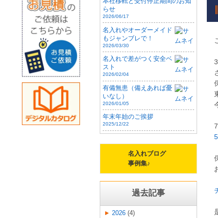
本社移転と受付停止期間のお知
らせ
2026/06/17
名入れやオーダーメイド
もジャンブレで！
2026/03/30
名入れで差がつく安全ベ
スト
2026/02/04
有備無患（備えあれば憂
いなし）
2026/01/05
年末年始のご挨拶
2025/12/22
名入れブログ
事例集♪
過去記事
2026
(4)