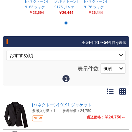
販売終了
[ハネクトーン]
[ハネクトーン]
[ハネクトーン]
9183 ジャケ…
9175 ジャケ…
9176 ジャケ…
販売価格(税抜き)で絞る
￥23,694
￥26,444
￥26,444
メーカーカタログ一覧
円から
円まで
カタログ請求（無料）
54
1〜54
全
件中
件目を表示
試着サンプル無料貸し出し
表示件数
1
デジタルカタログ
クイックオーダー
（注文番号からご注文）
[ハネクトーン] 9191 ジャケット
参考入り数：1
参考単価：24,750
￥24,750～
税込価格：
NEW
ログアウト