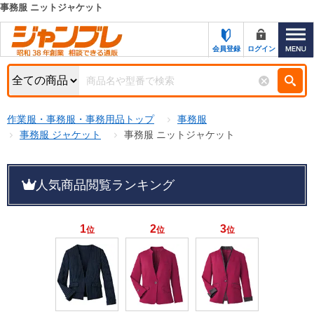
事務服 ニットジャケット
カテゴリー一覧
キーワード検索
会員登録
ログイン
お知らせ
特集・キャンペーン一覧
検索
作業服・事務服・事務用品トップ
事務服
初めての方へ
検索条件
事務服 ジャケット
事務服 ニットジャケット
お問い合わせ
商品カテゴリから選ぶ
人気商品閲覧ランキング
サポート＆ヘルプ
商品ステータスで絞る
FAX注文用紙の印刷
キャンペーン
1
2
3
位
位
位
おすすめ
ジャンブレの特長
NEW
売れ筋
新規登録キャンペーン
オリジナル
処分品
名入れ刺繍