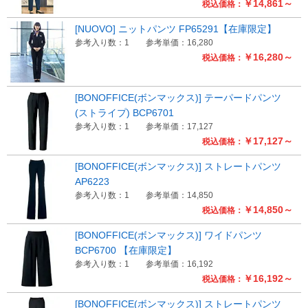
￥14,861～
税込価格：
[NUOVO] ニットパンツ FP65291【在庫限定】
参考入り数：1
参考単価：16,280
￥16,280～
税込価格：
[BONOFFICE(ボンマックス)] テーパードパンツ
(ストライプ) BCP6701
参考入り数：1
参考単価：17,127
￥17,127～
税込価格：
[BONOFFICE(ボンマックス)] ストレートパンツ
AP6223
参考入り数：1
参考単価：14,850
￥14,850～
税込価格：
[BONOFFICE(ボンマックス)] ワイドパンツ
BCP6700 【在庫限定】
参考入り数：1
参考単価：16,192
￥16,192～
税込価格：
[BONOFFICE(ボンマックス)] ストレートパンツ