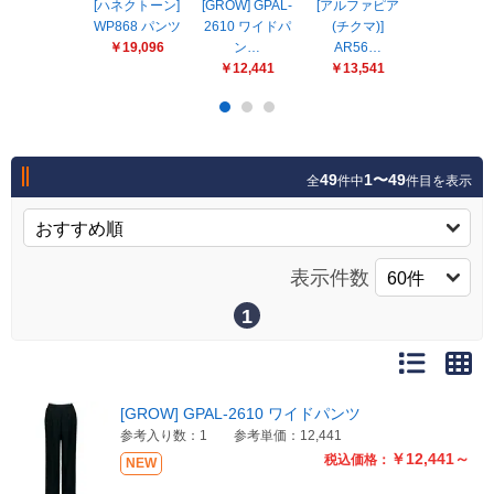
販売終了
[ハネクトーン]
[GROW] GPAL-
[アルファピア
[ENJOY(
WP868 パンツ
2610 ワイドパ
(チクマ)]
ーカシマ)] 
販売価格(税抜き)で絞る
￥19,096
ン…
AR56…
￥12,50
メーカーカタログ一覧
￥12,441
￥13,541
円から
円まで
カタログ請求（無料）
49
1〜49
全
件中
件目を表示
試着サンプル無料貸し出し
表示件数
デジタルカタログ
1
クイックオーダー
（注文番号からご注文）
[GROW] GPAL-2610 ワイドパンツ
参考入り数：1
参考単価：12,441
ログアウト
￥12,441～
税込価格：
NEW