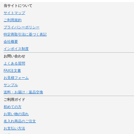
当サイトについて
サイトマップ
ご利用規約
プライバシーポリシー
特定商取引法に基づく表記
会社概要
インボイス制度
お問い合わせ
よくある質問
FAX注文書
お見積フォーム
サンプル
送料・お届け・返品交換
ご利用ガイド
初めての方
お買い物の流れ
名入れ商品のご注文
お支払い方法