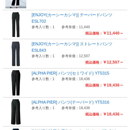
[ENJOY(カーシーカシマ)] テーパードパンツ
ESL702
参考入り数：1
参考単価：11,440
￥11,440～
税込価格：
[ENJOY(カーシーカシマ)] ストレートパンツ
ESL843
参考入り数：1
参考単価：12,507
￥12,507～
税込価格：
[ALPHA PIER] パンツ(セミワイド) YT5315
参考入り数：1
参考単価：18,436
￥18,436～
税込価格：
[ALPHA PIER] パンツ(テーパード) YT5316
参考入り数：1
参考単価：18,436
￥18,436～
税込価格：