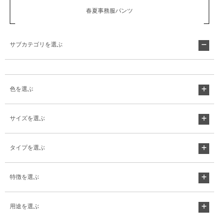
春夏事務服パンツ
サブカテゴリを選ぶ
色を選ぶ
サイズを選ぶ
タイプを選ぶ
特徴を選ぶ
用途を選ぶ