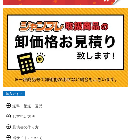
購入ガイド
送料・配送・返品
お支払い方法
見積書の作り方
当サイトについて