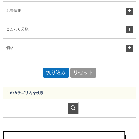
お得情報
こだわり分類
価格
このカテゴリ内を検索