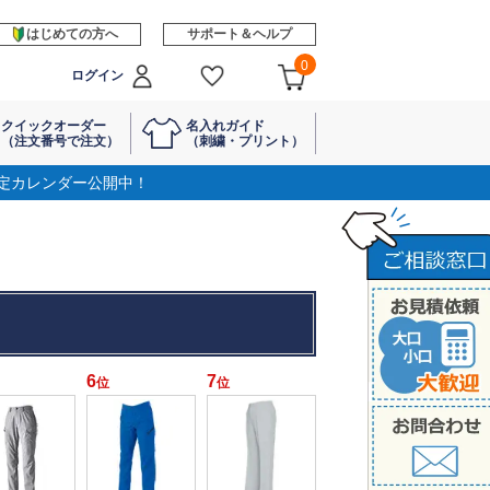
はじめての方へ
サポート＆ヘルプ
0
ログイン
クイックオーダー
名入れガイド
（注文番号で注文）
（刺繍・プリント）
定カレンダー公開中！
6
7
位
位