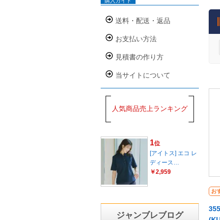
購入ガイド
送料・配送・返品
お支払い方法
見積書の作り方
当サイトについて
人気商品売上ランキング
1
位
[アイトス] エコ レ
ディース…
￥2,959
お
35
ジャンブレブログ
(K