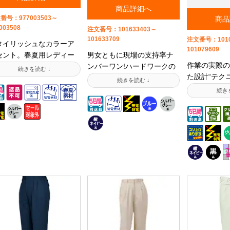
カーゴパンツです。右後
ちらからご覧になれます】
業務用レディ
商品詳細へ
には出し入れしやすいポ
[ジャンブレ]レディスパン
です。※こち
番号：977003503～
商品
ットが、また左後ろには
ツ 《JBペアワークシリー
継品ですので
003508
注文番号：101633403～
タン付きのポケットが付
ズ》 729 秋冬用 【法人
レッシュカラ
101633709
注文番号：1010
タイリッシュなカラーア
ているので、物が落ちる
様限定】送料無料で試着貸
商品となって
101079609
セント。春夏用レディー
男女ともに現場の支持率ナ
配がなく安全です。この
出し致します
注意ください
作業の実際の
パンツ。【在庫処分特価
ンバーワン!ハードワークの
リーズの半袖シャツや長
ズのジャケッ
た設計“テク
お買い得】男女ペアで企
ために生まれた新の機能
シャツ、長袖ジャンパー
や、メンズパ
クティブな現
のイメージアップ!男女ペ
服。優れた洗濯耐久性をも
、下のコーディネート商
コーディネー
だこのシリー
で秋冬物も同系色で揃え
つ日本製T/Cライトチノ素材
よりご確認いただけま
しております
涼感対策はバ
れ、爽やかなツートンカ
を使用。作業着/事務服メー
。サイズ表示は詳細画像
の《秋冬用》
た吸汗速乾性
ーとシャープなデザイン
カーのデジタルカタログは
りご確認いただけます。
からご覧にな
の中空断面糸
、できる会社のイメージ
こちらへ【法人様限定】送
たご購入の際はご希望の
ンブレ]レ
ィ」を裏地に
ップ。動きやすい背中の
料無料で試着貸出し致しま
ラーバリエーションを選
《JBフレッ
と汗を吸って
ックや、大切なものを傷
す
いただくと複数サイズを
冬》 751
らに素材は安
けないプラスティック製
度にカートに入れていた
ンツ作業着/
T8118対応
ボタンとファスナ、サイ
く事が可能です。商品発
のデジタルカ
レッチ性を持
合わせの楽なパンツの脇
 到着後7日以内でのサイ
らへ
紡・帝人のペ
ムなど、うれしい機能が
交換は送料お客様ご負担
生素材「エコ
載。帯電防止素材を使用
て可能ですので、お申し
用したエコマ
、クリーンな生地と、軽
け下さい。 【この商品の