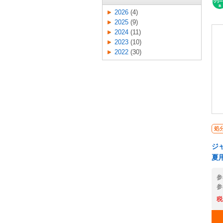
ス
2026
(4)
曲
2025
(9)
ッ
2024
(11)
身
2023
(10)
履
2022
(30)
ま
伸
い
さ
材
定
極
処
ズ
ジ
姿
夏
ュ
シ
参
仕
参
マ
税
「
オ