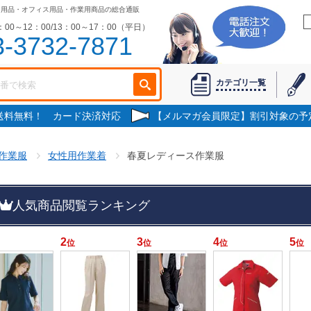
日用品・オフィス用品・作業用商品の総合通販
00～12：00/13：00～17：00（平日）
3-3732-7871
カテゴリ一覧
で送料無料！ カード決済対応
【メルマガ会員限定】割引対象の予
作業服
女性用作業着
春夏レディース作業服
人気商品閲覧ランキング
2
3
4
5
位
位
位
位