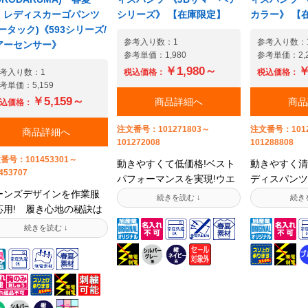
 レディスカーゴパンツ
シリーズ》 【在庫限定】
カラー》 【
ータック)《593シリーズ/
参考入り数：1
参考入り数：
アーセンサー》
参考単価：1,980
参考単価：2,2
￥1,980～
￥
考入り数：1
税込価格：
税込価格：
考単価：5,159
￥5,159～
商品詳細へ
商品
込価格：
注文番号：101271803～
注文番号：1012
商品詳細へ
101272008
101288808
番号：101453301～
動きやすくて低価格!ベスト
動きやすく清
453707
パフォーマンスを実現!ウエ
ディスパンツ
ーンズデザインを作業服
スト脇ゴム式でフィットし
ン)90年代
応用! 履き心地の秘訣は
やすいレディスパンツ。帯
ラーをモデル
の字!女性のためのカーゴ
電防止の制電糸入りで不快
後継品ボトム
ンツをシリーズにご用意
な静電気を抑えます。ベー
いデザインを
ました。後ろポケットの
シックなデザインで何処の
の印象はその
にV字の切りかえし(バッ
職場にも調和する、涼しい
変わりました
ヨーク)を採用。元はジー
春夏素材を使用した春、夏
サイズ合わせ
ズ生まれのパーツがウエ
のシーズン向けの女性用ス
トしやすい脇