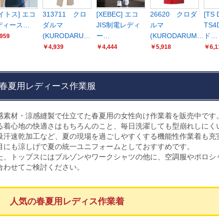
イトス] エコ
313711 クロ
[XEBEC] エコ
26620 クロダ
[TS 
ディース…
ダルマ
JIS制電レディ
ルマ
TS
(KURODARU…
ー…
(KURODARUM…
ド…
959
￥4,939
￥4,444
￥5,918
￥6,1
春夏用レディース作業服
感素材・涼感縫製で仕立てた春夏用の女性向け作業着を販売中です
る着心地の快適さはもちろんのこと、毎日洗濯しても型崩れしにく
吸汗速乾加工など、夏の現場を過ごしやすくする機能性作業着も充
目にも涼しげで夏の統一ユニフォームとしておすすめです。
た、トップスにはブルゾンやワークシャツの他に、空調服やポロシ
合わせてご検討ください。
人気の春夏用レディス作業着