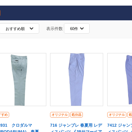
表示件数
すすめ
オリジナル
処分品
オリジナル
処
5931 クロダルマ
716 ジャンブレ 春夏用 レデ
7412 ジャ
URODARUMA) 春夏
ィスパンツ 《JBサマーペア
ィスパンツ 