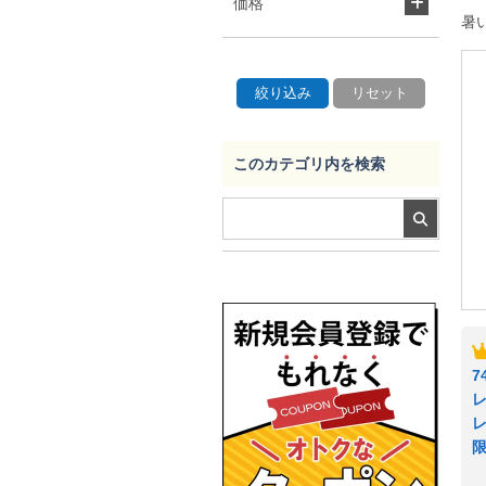
価格
暑
このカテゴリ内を検索
7
レ