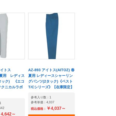
ならではのお
ンが、できる会社のイメー
格です。従来
ジアップ。動きやすい背中
カラーシリー
のタックや、大切なものを
事業所様でも
傷つけないプラスティック
品とカジュア
製のボタンとファスナ、サ
の共存が出来
イズ合わせの楽なパンツの
ア(男女兼用)の
脇ゴムなど、うれしい機能
。ボタンやフ
が満載。帯電防止素材を使
ラスチック製
用し、クリーンな生地と、
しの現場で荷
軽作業から激しい動きにま
せん。ポリエ
で耐えられる本格縫製で、
で帯電防止の制
店舗・デリバリー業・ビル
アイトス
AZ-893 アイトス(AITOZ) 春
。洗濯後に乾
メンテナンス・工場など、
 春夏用 レディス
夏用 レディースシャーリン
チパチという
さまざまなシーンで活躍し
タック) 《エコ
グパンツ(2タック)《ベスト
も抑えるので
ます。 【この商品の《後継
テクニカルラボ
T/Cシリーズ》【在庫限定】
。丈夫で涼し
品》商材はこちらからご覧
しっかり縫
になれます】[ジャンブレ]レ
参考入り数：1
庫、運送から
ディスパンツ 《JBフレッ
参考単価：4,037
1
ンス、工場な
シュカラー春夏》 7412 作
￥4,037～
42
税込価格：
ンで活躍する
業着/事務服メーカーのデジ
4,642～