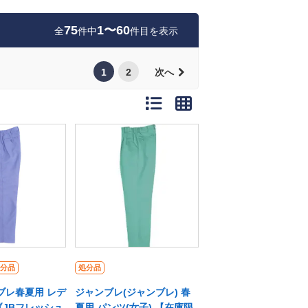
75
1〜60
全
件中
件目を表示
1
2
次へ
分品
処分品
ンブレ春夏用 レデ
ジャンブレ(ジャンブレ) 春
《JBフレッシュ
夏用 パンツ(女子) 【在庫限