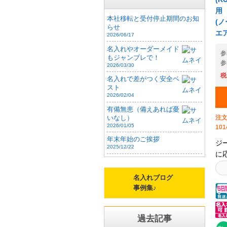
用
本社移転と受付停止期間のお知
(ノ
らせ
エ
2026/06/17
名入れやオーダーメイド
参
もジャンブレで！
参
2026/03/30
税
名入れで差がつく安全ベ
スト
2026/02/04
有備無患（備えあれば憂
注文
いなし）
2026/01/05
101
年末年始のご挨拶
ジ
2025/12/22
に
V
パ
名入れブログ
し
事例集♪
上
ク
過去記事
ン