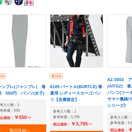
トからヒップにかけての
ラックスです。オリジナル
リジナル商品
線に合わせて立体的なバ
商品だから出来るお求めや
求めやすい価
クスタイルを生み出し、
すい価格でご案内致しま
のフレッシュ
体にしっかりフィット。
す。股下は全サイズ74cm
ズをご利用の
き心地を格段にアップし
で、足の長さに合わせて調
そのまま後継
す。丈夫でやわらかく、
節しやすい。下のコーディ
ルなデザイン
縮してシワは寄りにく
ネート商品より、メンズパ
ます。男女ペ
。一見真逆な性能を両立
ンツ、長袖シャツ、長袖・
シリーズです
せたソフトバーバリー素
半袖サマーブルゾンなども
ァスナーはプ
を立体的な裁断で王道の
ご確認いただけます。製品
で物流や引越
番スタイルに仕上げた、
情報詳細は画像下の商品仕
物を傷つけま
上の着心地を誇るシリー
様欄よりご確認いただけま
ステル95%
分品
処分品
AZ-5553 
です。ノータックで立ち
す。サイズ表示は詳細画像
電糸入り素材
(AITOZ)
ャンブレ(ジャンブレ) 春
6109 バートル(BURTLE) 春
もすっきり見える、カジ
よりご確認いただけます。
きやすく、パ
パンツ(ツー
用 550円 パンツ(女子)
夏用 レディースカーゴパン
アルテイストの爽やかな
またご購入の際はご希望の
不快な静電気
サマー裏綿/
ツ【在庫限定】
ルエット、軽作業から力
カラーバリエーションを選
快適な着心地
考入り数：1
シリーズ》
事までどこに出してもサ
択いただくと複数サイズを
い春夏素材を
考単価：550
参考入り数：1
になる。センス溢れる
一度にカートに入れていた
製。店舗や倉
￥550～
参考単価：3,795
参考入り数：
込価格：
エアセンサーソフト」。
だく事が可能です。 【この
ビルメンテナ
参考単価：4,6
￥3,795～
税込価格：
シャレでタフなレディー
商品の《秋冬用》商材はこ
ど様々なシー
￥
商品詳細へ
税込価格：