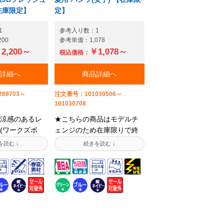
在庫限定】
定】
1
参考入り数：1
00
参考単価：1,078
2,200～
￥1,078～
税込価格：
詳細へ
商品詳細へ
88703～
注文番号：101030506～
101030708
涼感のあるレ
★こちらの商品はモデルチ
(ワークズボ
ェンジのため在庫限りで終
生まれのロングセ
了となります。ご注文前に
チェンジした
在庫状況をご確認くださ
ス!価格や細か
い。スタイリッシュなカラ
見直し、全体
ーアクセント。男女ペアで
ままに生まれ
企業のイメージアップ!男女
。ウエストは
ペアで秋冬物も同系色で揃
が楽でフィッ
えられ、爽やかなツートン
ゴム仕様、オ
カラーとシャープなデザイ