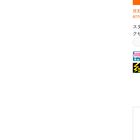
ス
ろ
注文
ケ
977
ボ
ス
い
ク
心
ス
シ
で
袖
業
は
ア
品
ら
す
ラ
よ
が
ま
ア
カ
タ
択
つ
一
の
だ
ズ
送
ゴ
ズ
満
に
し
付