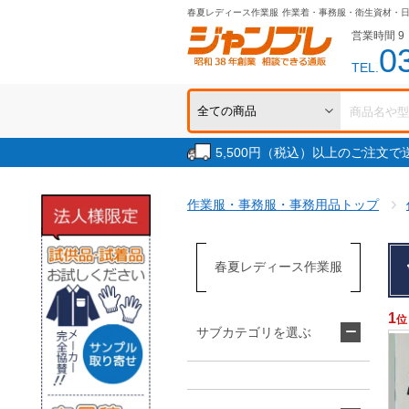
春夏レディース作業服
作業着・事務服・衛生資材・
営業時間 9：
0
TEL.
5,500円（税込）以上のご注文
作業服・事務服・事務用品トップ
春夏レディース作業服
1
位
サブカテゴリを選ぶ