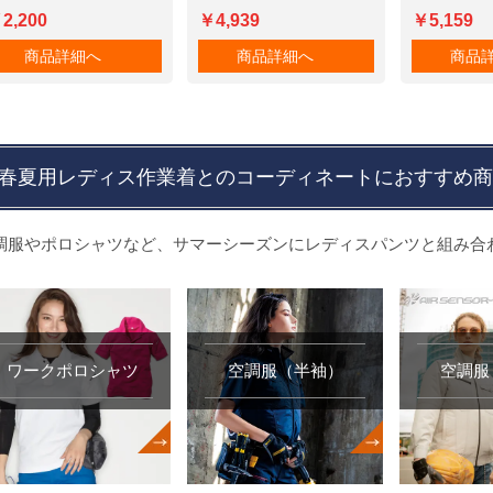
2,200
￥4,939
￥5,159
商品詳細へ
商品詳細へ
商品
春夏用レディス作業着とのコーディネートにおすすめ商
調服やポロシャツなど、サマーシーズンにレディスパンツと組み合
ワークポロシャツ
空調服（半袖）
空調服