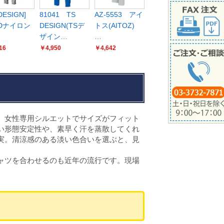
DESIGN]
81041 TS
AZ-5553 アイ
4Dナイロン
DESIGN(TSデ
トス(AITOZ)
ザイン…
…
16
￥4,950
￥4,642
。女性専用シルエットでサイズがフィット
い形態安定性や、素早く汗を蒸散してくれ
実。清涼感のある淡い色合いを選ぶと、見
ャツを合わせるのも近年の流行です。現場