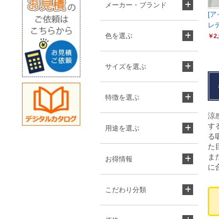
メーカー・ブランド
[ア
レ
色を選ぶ
￥2,
サイズを選ぶ
特徴を選ぶ
涼
す
用途を選ぶ
る
た
ま
お得情報
に
こだわり分類