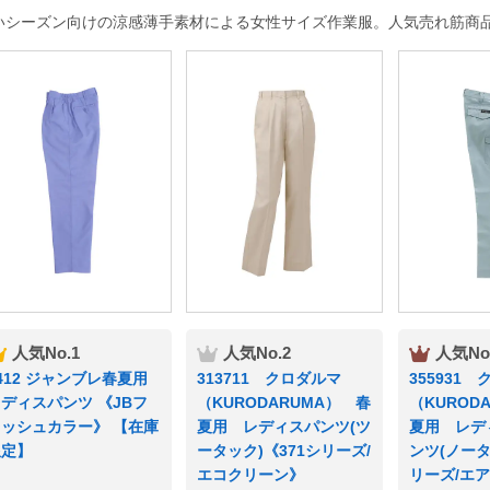
いシーズン向けの涼感薄手素材による女性サイズ作業服。人気売れ筋商
人気No.1
人気No.2
人気No
412 ジャンブレ春夏用
313711 クロダルマ
355931
ディスパンツ 《JBフ
（KURODARUMA） 春
（KUROD
レッシュカラー》 【在庫
夏用 レディスパンツ(ツ
夏用 レデ
限定】
ータック)《371シリーズ/
ンツ(ノータ
エコクリーン》
リーズ/エ