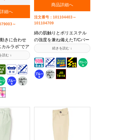
ススラックス
タルカタログはこちらへ
商品詳細へ
らの商品は後
【法人様限定】送料無料で
詳細へ
、今までのフ
試着貸出し致します
注文番号：101104403～
ーとは異なる
101104709
79003～
おります。ご
綿の肌触りとポリエステル
。同じシリー
動きに合わせ
の強度を兼ね備えたT/Cバー
ト/ジャンパー
ニカルラボ”でア
バリー。JIS-T-8118適合。
ンツは下記の
場に引っ張り
ワーキングウェアとして、
ト商品に掲載
ズ。素材情報:
事務所のワーキングユニフ
。 【この商品
ッチリ! 優れ
ォーム・軽作業から、現場
商材はこちら
能を持つ帝人
の仕事着として使える女性
れます】[ジャ
「ウェルキ
用サイズのレディスパンツ
ディスパンツ
採用し、さっ
です。スソ上げの説明はこ
シュカラー秋
くれます。さ
ちら!作業着/事務服メーカー
5 レディースパ
全対策のJIS
のデジタルカタログはこち
事務服メーカー
の帯電防止とスト
らへ【法人様限定】送料無
タログはこち
たせた、日清
料で試着貸出し致します
ットボトル再
ペット」を採
ーク認定品で