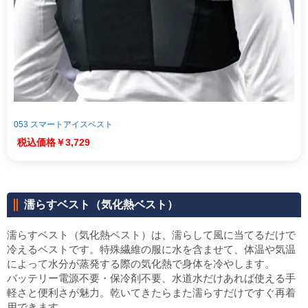
053 スマートアイスベスト
￥3,729
濡らすベスト（気化熱ベスト）
濡らすベスト（気化熱ベスト）は、濡らして風に当てるだけで
冷えるベストです。特殊繊維の服に水を含ませて、体温や気温
によって水分が蒸発する際の気化熱で身体を冷やします。
バッテリー電源不要・保冷剤不要、水道水だけあれば使える手
軽さと便利さが魅力。乾いてきたらまた濡らすだけですぐ再着
用できます。