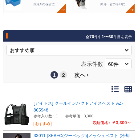
保冷剤の保管に
頭部・首の冷却に
70
1〜60
全
件中
件目を表示
表示件数
1
2
次へ
[アイトス] クールインパクトアイスベスト AZ-
865948
参考入り数：1
参考単価：3,300
￥3,300～
税込価格：
おすすめ
33011 [XEBEC(ジーベック)]メッシュベスト (冷却