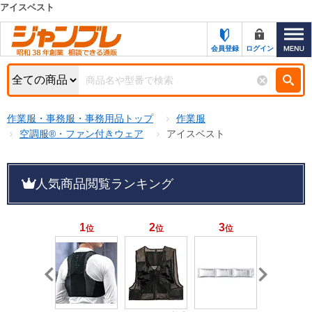
アイスベスト
カテゴリー一覧
キーワード検索
会員登録
ログイン
お知らせ
特集・キャンペーン一覧
検索
作業服・事務服・事務用品トップ
作業服
初めての方へ
検索条件
空調服®・ファン付きウェア
アイスベスト
お問い合わせ
商品カテゴリから選ぶ
人気商品閲覧ランキング
サポート＆ヘルプ
商品ステータスで絞る
FAX注文用紙の印刷
キャンペーン
1
2
3
4
位
位
位
位
おすすめ
ジャンブレの特長
NEW
売れ筋
新規登録キャンペーン
オリジナル
処分品
名入れ刺繍