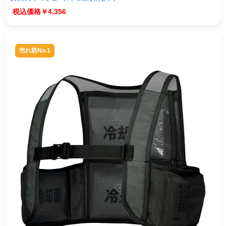
￥4,356
売れ筋No.1