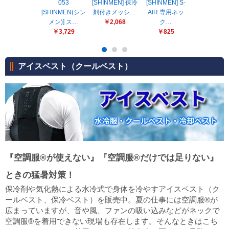
販売終了
053
[SHINMEN] 保冷
[SHINMEN] S-
気化熱ベス
[SHINMEN(シン
剤付きメッシ…
AIR 専用ネッ
￥13,00
販売価格(税抜き)で絞る
メン)] ス…
￥2,068
ク…
メーカーカタログ一覧
￥3,729
￥825
円から
円まで
アイスベスト（クールベスト）
カタログ請求（無料）
試着サンプル無料貸し出し
デジタルカタログ
『空調服®が使えない』『空調服®だけでは足りない』
クイックオーダー
ときの猛暑対策！
（注文番号からご注文）
保冷剤や気化熱による水冷式で身体を冷やすアイスベスト（ク
ールベスト、保冷ベスト）を販売中。夏の仕事には空調服®が
広まっていますが、音や風、ファンの吸い込みなどがネックで
ログアウト
空調服®を着用できない現場も存在します。そんなときはこち