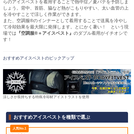
らのアイスベストを着用することで熱中症／夏バテを予防しま
しょう。背中、首筋、脇など熱がこもりやすい、太い血管の上
を冷やすことで涼しく作業ができます。
Myページ
見積書
お気に入り
また、空調服®のインナーとして着用することで送風を冷やし
て冷却効果を最大限に発揮します。とにかく暑い！ という現
場では
『空調服®＋アイスベスト』
のダブル着用がイチオシで
す！
おすすめアイスベストのピックアップ
涼しさが長持ちする特殊冷却材アイストラストを使用
おすすめアイスベストを種類で選ぶ