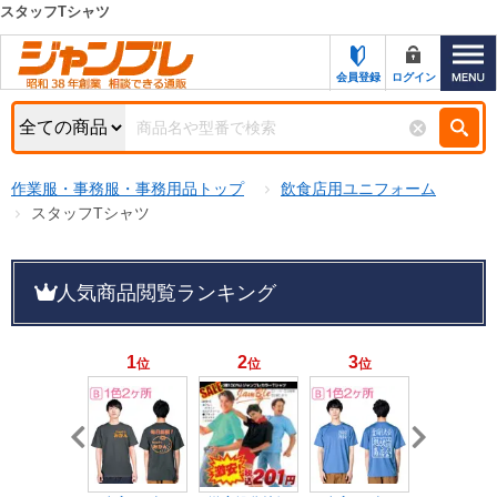
スタッフTシャツ
カテゴリー一覧
キーワード検索
会員登録
ログイン
お知らせ
特集・キャンペーン一覧
検索
作業服・事務服・事務用品トップ
飲食店用ユニフォーム
初めての方へ
検索条件
スタッフTシャツ
お問い合わせ
商品カテゴリから選ぶ
人気商品閲覧ランキング
サポート＆ヘルプ
商品ステータスで絞る
FAX注文用紙の印刷
キャンペーン
1
2
3
4
位
位
位
位
おすすめ
ジャンブレの特長
NEW
売れ筋
新規登録キャンペーン
オリジナル
処分品
名入れ刺繍