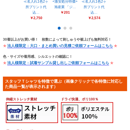
販売終了
≪名入れ1色2ヶ
<激安処分特価>
≪名入れ1色2ヶ
[SHINMEN
所プリント代
旭産業 「ジ…
所プリント代
メン)] 226
販売価格(税抜き)で絞る
込…
￥201
込…
￥2,178
メーカーカタログ一覧
￥2,750
￥2,574
円から
円まで
カタログ請求（無料）
30着以上がお買い得！ 枚数によって刺しゅうや裾上げも無料対応！
法人様限定：大口・まとめ買いの見積ご依頼フォームはこちら
色・サイズや着用感、シルエットの確認に！
試着サンプル無料貸し出し
法人様限定：試着サンプル貸し出しご依頼フォームはこちら
デジタルカタログ
スタッフＴシャツを特徴で選ぶ（画像クリックで各特徴に対応し
た商品一覧が表示されます）
クイックオーダー
伸縮ストレッチ素材
ドライ快適、ポリ100％
（注文番号からご注文）
ログアウト