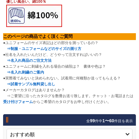
優しい風合い、綿100％
Myページ
見積書
お気に入り
このページの商品でよく頂くご質問
●ユニフォームのサイズ表記はどの部分を測っているの？
⇒制服・ユニフォームなどのサイズの測り方
●社名を入れたいんだけど、どうやって注文すればいいの？
⇒名入れ商品のご注文方法
●ユニフォームに刺繍を入れる場合の値段は？ 書体や色は？
⇒名入れ刺繍のご案内
●実際着てみないと決められない。試着用に何種類か送ってもらえる？
⇒試着サンプル無料貸し出し
●メーカーカタログはありませんか？
⇒ご要望に沿ったカタログを数冊お送り致します。チャット・お電話または
受け付けフォーム
からご希望のカタログをお申し付けください。
99
1〜60
全
件中
件目を表示