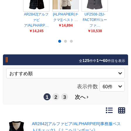
販売終了
販売価格(税抜き)で絞る
メーカーカタログ一覧
AR2842[アルフ
[ALPHAPIER(チ
UF2508-2[U-
AR2849[
ァピ
クマ)] ベスト …
FACTORY/ユー
ァピ
円から
ア/ALPHARP…
￥14,894
ファ…
ア/ALPHA
￥14,245
￥10,538
￥16,55
円まで
カタログ請求（無料）
試着サンプル無料貸し出し
125
1〜60
全
件中
件目を表示
デジタルカタログ
表示件数
1
2
3
次へ
クイックオーダー
（注文番号からご注文）
ログアウト
AR2842[アルファピア/ALPHARPIER]事務服ベス
ト(チェック) 《ミニヘリンボーン》