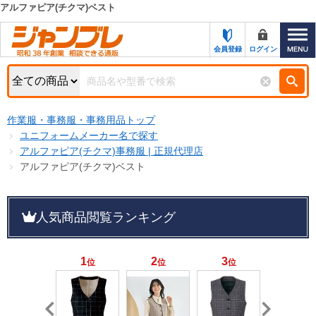
アルファピア(チクマ)ベスト
カテゴリー一覧
キーワード検索
会員登録
ログイン
お知らせ
特集・キャンペーン一覧
検索
作業服・事務服・事務用品トップ
初めての方へ
検索条件
ユニフォームメーカー名で探す
アルファピア(チクマ)事務服 | 正規代理店
お問い合わせ
商品カテゴリから選ぶ
アルファピア(チクマ)ベスト
サポート＆ヘルプ
商品ステータスで絞る
人気商品閲覧ランキング
FAX注文用紙の印刷
キャンペーン
おすすめ
ジャンブレの特長
NEW
1
2
3
4
位
位
位
位
売れ筋
新規登録キャンペーン
オリジナル
処分品
名入れ刺繍