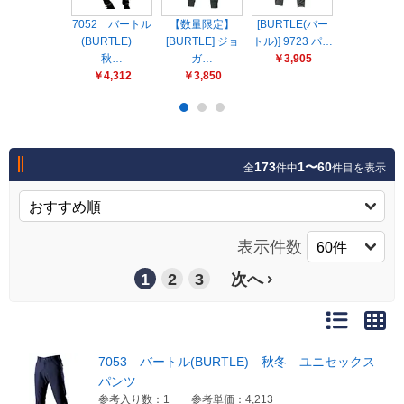
販売終了
7052 バートル
【数量限定】
[BURTLE(バー
[BURTLE]
販売価格(税抜き)で絞る
(BURTLE)
メーカーカタログ一覧
[BURTLE] ジョ
トル)] 9723 パ…
ガーカーゴ
秋…
ガ…
￥3,905
ン…
円から
￥4,312
￥3,850
￥3,190
円まで
カタログ請求（無料）
173
1〜60
全
件中
件目を表示
試着サンプル無料貸し出し
デジタルカタログ
表示件数
1
2
3
次へ
クイックオーダー
（注文番号からご注文）
7053 バートル(BURTLE) 秋冬 ユニセックス
ログアウト
パンツ
参考入り数：1
参考単価：4,213