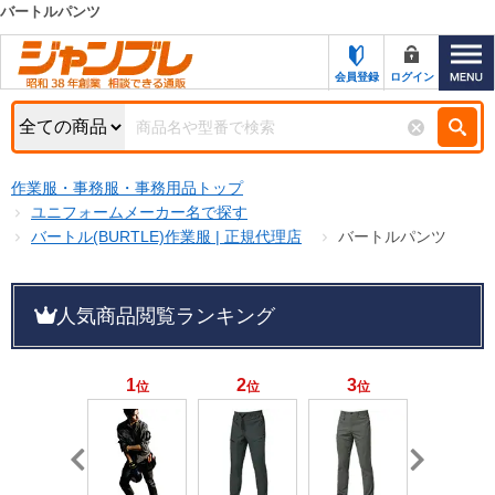
バートルパンツ
カテゴリー一覧
キーワード検索
会員登録
ログイン
お知らせ
特集・キャンペーン一覧
検索
作業服・事務服・事務用品トップ
初めての方へ
検索条件
ユニフォームメーカー名で探す
バートル(BURTLE)作業服 | 正規代理店
バートルパンツ
お問い合わせ
商品カテゴリから選ぶ
サポート＆ヘルプ
人気商品閲覧ランキング
商品ステータスで絞る
FAX注文用紙の印刷
キャンペーン
おすすめ
1
2
3
4
位
位
位
位
ジャンブレの特長
NEW
売れ筋
新規登録キャンペーン
オリジナル
処分品
名入れ刺繍