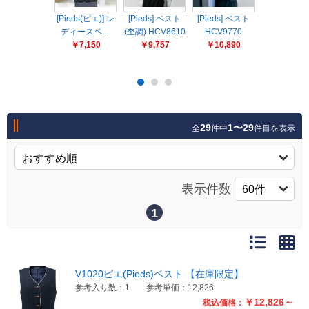
販売終了
[Pieds(ピエ)] レ
[Pieds] ベスト
[Pieds] ベスト
HCV8300
販売価格(税抜き)で絞る
ディースベ…
メーカーカタログ一覧
(杢調) HCV8610
HCV9770
(Pieds)ベ
￥7,150
￥9,757
￥10,890
￥10,02
円から
円まで
カタログ請求（無料）
29
1〜29
全
件中
件目を表示
試着サンプル無料貸し出し
デジタルカタログ
表示件数
1
クイックオーダー
（注文番号からご注文）
V1020ピエ(Pieds)ベスト 【在庫限定】
ログアウト
参考入り数：1
参考単価：12,826
￥12,826～
税込価格：