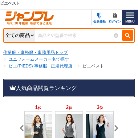
ピエベスト
カテゴリー一覧
キーワード検索
会員登録
ログイン
お知らせ
特集・キャンペーン一覧
検索
作業服・事務服・事務用品トップ
初めての方へ
検索条件
ユニフォームメーカー名で探す
ピエ(PIEDS) 事務服 | 正規代理店
ピエベスト
お問い合わせ
商品カテゴリから選ぶ
サポート＆ヘルプ
人気商品閲覧ランキング
商品ステータスで絞る
FAX注文用紙の印刷
キャンペーン
おすすめ
1
2
3
4
位
位
位
位
ジャンブレの特長
NEW
売れ筋
新規登録キャンペーン
オリジナル
処分品
名入れ刺繍