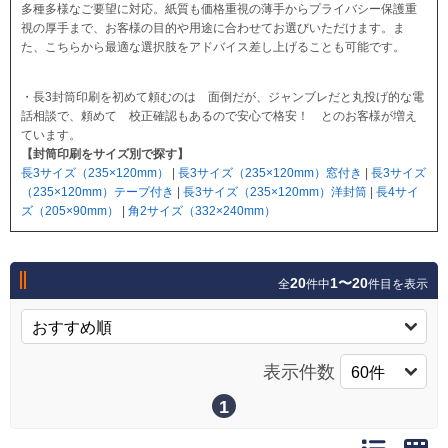
多種多様なご要望に対応。紙質も価格重視の薄手からプライバシー保護重
視の厚手まで、お客様の目的や用途に合わせてお選びいただけます。ま
た、こちらから最適な選択肢をアドバイス差し上げることも可能です。
Myページ
見積書
お気に入り
・長3封筒印刷を初めて頼むのは 面倒だが、ジャンブレだと丸投げ的な電
話相談で、頼めて 校正確認もあるので安心で格安！ とのお客様が増え
ています。
【封筒印刷をサイズ別で探す】
長3サイズ（235×120mm）
|
長3サイズ（235×120mm）窓付き
|
長3サイズ
（235×120mm）テープ付き
|
長3サイズ（235×120mm）洋封筒
|
長4サイ
ズ（205×90mm）
|
角2サイズ（332×240mm）
20
1〜20
全
件中
件目を表示
表示件数
1