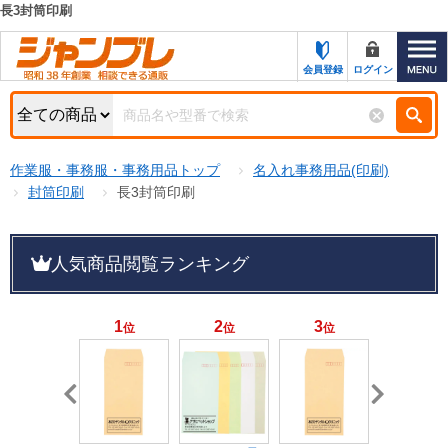
長3封筒印刷
カテゴリー一覧
キーワード検索
会員登録
ログイン
お知らせ
特集・キャンペーン一覧
検索
作業服・事務服・事務用品トップ
名入れ事務用品(印刷)
初めての方へ
検索条件
封筒印刷
長3封筒印刷
お問い合わせ
商品カテゴリから選ぶ
人気商品閲覧ランキング
サポート＆ヘルプ
商品ステータスで絞る
FAX注文用紙の印刷
キャンペーン
1
2
3
4
位
位
位
位
おすすめ
ジャンブレの特長
NEW
売れ筋
新規登録キャンペーン
オリジナル
処分品
名入れ刺繍