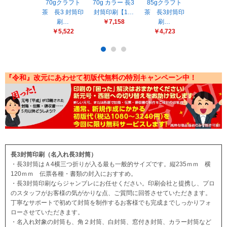
販売終了
70gクラフト
70g カラー 長3
85gクラフト
70g カラー
茶 長3 封筒印
封筒印刷【1…
茶 長3封筒印
封筒印刷【
販売価格(税抜き)で絞る
刷…
￥7,158
刷…
￥5,578
メーカーカタログ一覧
￥5,522
￥4,723
円から
円まで
カタログ請求（無料）
『令和』改元にあわせて初版代無料の特別キャンペーン中！
試着サンプル無料貸し出し
デジタルカタログ
長3封筒印刷（名入れ長3封筒）
・長3封筒はＡ4横三つ折りが入る最も一般的サイズです。縦235ｍｍ 横
クイックオーダー
120ｍｍ 伝票各種・書類の封入におすすめ。
（注文番号からご注文）
・長3封筒印刷ならジャンブレにお任せください。印刷会社と提携し、プロ
のスタッフがお客様の気がかりな点、ご質問に回答させていただきます。
丁寧なサポートで初めて封筒を制作するお客様でも完成までしっかりフォ
ログアウト
ローさせていただきます。
・名入れ対象の封筒も、角２封筒、白封筒、窓付き封筒、カラー封筒など