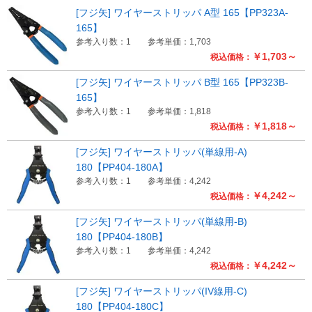
販売終了
[フジ矢] ワイヤーストリッパ A型 165【PP323A-
販売価格(税抜き)で絞る
165】
メーカーカタログ一覧
参考入り数：1
参考単価：1,703
円から
￥1,703～
税込価格：
[フジ矢] ワイヤーストリッパ B型 165【PP323B-
円まで
カタログ請求（無料）
165】
参考入り数：1
参考単価：1,818
￥1,818～
税込価格：
試着サンプル無料貸し出し
[フジ矢] ワイヤーストリッパ(単線用-A)
180【PP404-180A】
参考入り数：1
参考単価：4,242
デジタルカタログ
￥4,242～
税込価格：
[フジ矢] ワイヤーストリッパ(単線用-B)
クイックオーダー
180【PP404-180B】
（注文番号からご注文）
参考入り数：1
参考単価：4,242
￥4,242～
税込価格：
ログアウト
[フジ矢] ワイヤーストリッパ(IV線用-C)
180【PP404-180C】