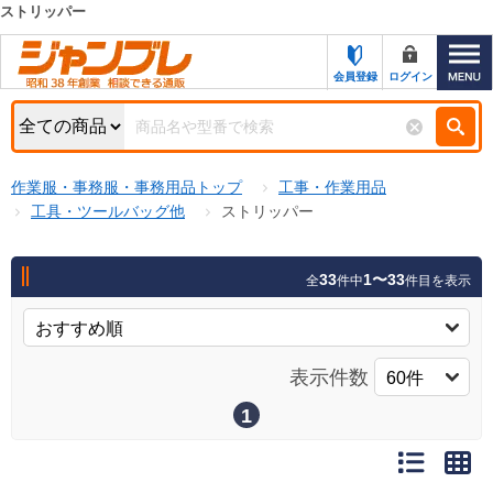
ストリッパー
カテゴリー一覧
キーワード検索
会員登録
ログイン
お知らせ
特集・キャンペーン一覧
検索
作業服・事務服・事務用品トップ
工事・作業用品
初めての方へ
検索条件
工具・ツールバッグ他
ストリッパー
お問い合わせ
商品カテゴリから選ぶ
33
1〜33
全
件中
件目を表示
サポート＆ヘルプ
商品ステータスで絞る
FAX注文用紙の印刷
キャンペーン
表示件数
おすすめ
ジャンブレの特長
NEW
1
売れ筋
新規登録キャンペーン
オリジナル
処分品
名入れ刺繍