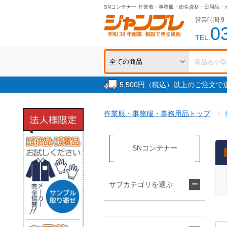
SNコンテナー
作業着・事務服・衛生資材・日用品・
営業時間 9：
0
TEL.
5,500円（税込）以上のご注文
作業服・事務服・事務用品トップ
SNコンテナー
サブカテゴリを選ぶ