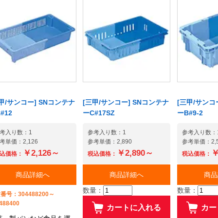
甲/サンコー] SNコンテナ
[三甲/サンコー] SNコンテナ
[三甲/サンコ
#12
ーC#17SZ
ーB#9-2
考入り数：1
参考入り数：1
参考入り数：
考単価：2,126
参考単価：2,890
参考単価：2,5
￥2,126～
￥2,890～
￥
込価格：
税込価格：
税込価格：
商品詳細へ
商品詳細へ
商品
数量：
数量：
番号：304488200～
488400
カートに入れる
カー