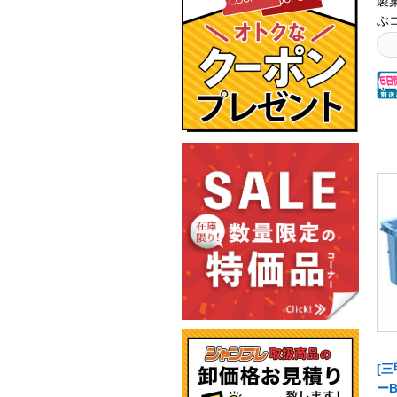
製
ぶ
ナ
通
収
ま
ル
ッ
い
テ
ご
ン
て
受
安
す
に
を
便
[三
変
ーB
く