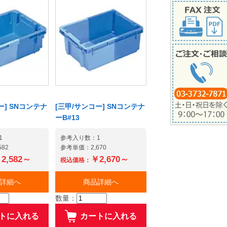
ー] SNコンテナ
[三甲/サンコー] SNコンテナ
ーB#13
1
参考入り数：1
82
参考単価：2,670
2,582～
￥2,670～
税込価格：
詳細へ
商品詳細へ
数量：
トに入れる
カートに入れる