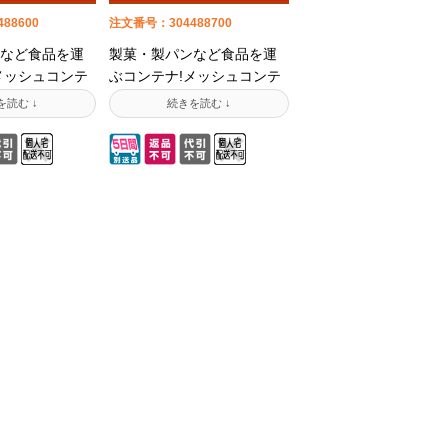
88600
注文番号：304488700
など食品を運
製菓・製パンなど食品を運
メッシュコンテ
ぶコンテナ!メッシュコンテ
テナ)は通気性・
ナ(網目コンテナ)は通気性・
野菜や果物の
通水性が良く野菜や果物の
ーニング衣類
収穫用、クリーニング衣類
活躍。ハンド
まで多業種で活躍。ハンド
は段積み(スタ
ルレスタイプは段積み(スタ
安定感が優れて
ッキング)の安定感が優れて
人限定】ポジ
います。【法人限定】ポジ
証明書の発行
ティブリスト証明書の発行
らから 三甲/サ
ご依頼はこちらから 三甲/サ
につきまし
ンコーの商品につきまし
騰等の影響を
て、原材料高騰等の影響を
況と価格が不
受け、在庫状況と価格が不
なっておりま
安定な状況となっておりま
ご検討頂く際
す。ご注文をご検討頂く際
お問い合わせ
には、事前にお問い合わせ
いです。ご不
を頂ければ幸いです。ご不