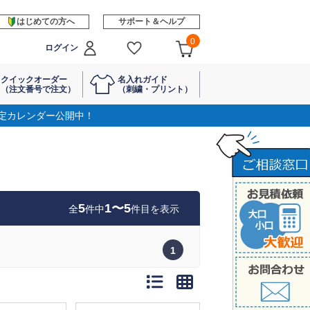
はじめての方へ
サポート＆ヘルプ
0
ログイン
クイックオーダー
名入れガイド
（注文番号で注文）
（刺繍・プリント）
定カレンダー公開中！
5
1〜5
全
件中
件目を表示
1