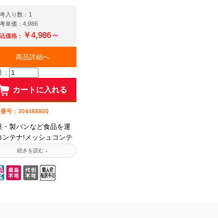
便をお掛け致しまして、大
便をお掛け致
変恐縮ですが、何卒、宜し
変恐縮ですが
考入り数：1
くお願い致します。
くお願い致し
考単価：4,986
￥4,986～
込価格：
商品詳細へ
量：
カートに入れる
番号：304488800
菓・製パンなど食品を運
コンテナ!メッシュコンテ
(網目コンテナ)は通気性・
水性が良く野菜や果物の
穫用、クリーニング衣類
で多業種で活躍。ハンド
レスタイプは段積み(スタ
キング)の安定感が優れて
ます。【法人限定】ポジ