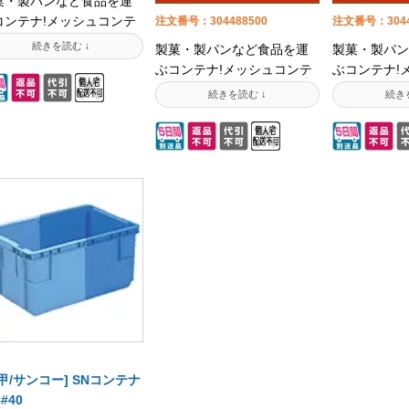
菓・製パンなど食品を運
コンテナ!メッシュコンテ
注文番号：304488500
注文番号：3044
(網目コンテナ)は通気性・
製菓・製パンなど食品を運
製菓・製パン
水性が良く野菜や果物の
ぶコンテナ!メッシュコンテ
ぶコンテナ!
穫用、クリーニング衣類
ナ(網目コンテナ)は通気性・
ナ(網目コン
で多業種で活躍。ハンド
通水性が良く野菜や果物の
通水性が良く
レスタイプは段積み(スタ
収穫用、クリーニング衣類
収穫用、クリ
キング)の安定感が優れて
まで多業種で活躍。ハンド
まで多業種で
ます。【法人限定】ポジ
ルレスタイプは段積み(スタ
ルレスタイプ
ィブリスト証明書の発行
ッキング)の安定感が優れて
ッキング)の
依頼はこちらから 三甲/サ
います。【法人限定】ポジ
います。【法
コーの商品につきまし
ティブリスト証明書の発行
ティブリスト
、原材料高騰等の影響を
ご依頼はこちらから 三甲/サ
ご依頼はこち
け、在庫状況と価格が不
ンコーの商品につきまし
ンコーの商品
定な状況となっておりま
て、原材料高騰等の影響を
て、原材料高
。ご注文をご検討頂く際
受け、在庫状況と価格が不
受け、在庫状
は、事前にお問い合わせ
安定な状況となっておりま
安定な状況と
頂ければ幸いです。ご不
す。ご注文をご検討頂く際
す。ご注文を
をお掛け致しまして、大
には、事前にお問い合わせ
には、事前に
甲/サンコー] SNコンテナ
恐縮ですが、何卒、宜し
を頂ければ幸いです。ご不
を頂ければ幸
#40
お願い致します。