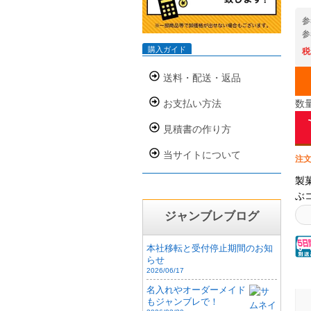
参
参
購入ガイド
税
送料・配送・返品
お支払い方法
数
見積書の作り方
当サイトについて
注文
製
ぶ
ナ
ジャンブレブログ
通
収
本社移転と受付停止期間のお知
ま
らせ
2026/06/17
ル
ッ
名入れやオーダーメイド
もジャンブレで！
い