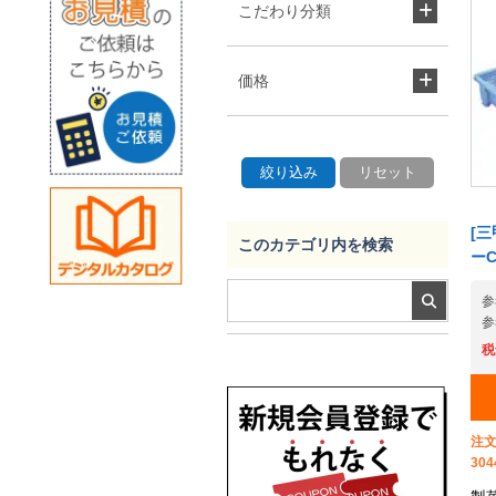
こだわり分類
価格
[三
このカテゴリ内を検索
ーC
参
参
税
注文
304