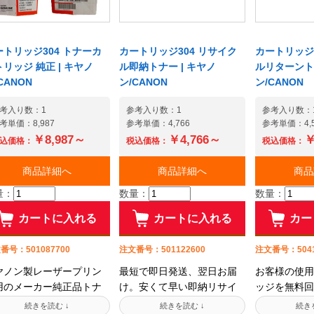
ートリッジ304 トナーカ
カートリッジ304 リサイク
カートリッジ3
リッジ 純正 | キヤノ
ル即納トナー | キヤノ
ルリターントナ
CANON
ン/CANON
ン/CANON
考入り数：1
参考入り数：1
参考入り数：
考単価：8,987
参考単価：4,766
参考単価：4,5
￥8,987～
￥4,766～
￥
込価格：
税込価格：
税込価格：
商品詳細へ
商品詳細へ
商品
量：
数量：
数量：
カートに入れる
カートに入れる
カー
番号：501087700
注文番号：501122600
注文番号：5041
ヤノン製レーザープリン
最短で即日発送、翌日お届
お客様の使用
用のメーカー純正品トナ
け。安くて早い即納リサイ
ッジを無料回
です。純正品はプリンタ
クルトナーです!お待たせし
して、トナー