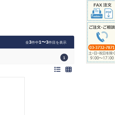
3
1〜3
全
件中
件目を表示
1