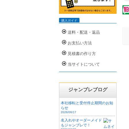
製
て
品
種
購入ガイド
さ
送料・配送・返品
お支払い方法
見積書の作り方
当サイトについて
ジャンブレブログ
本社移転と受付停止期間のお知
らせ
2026/06/17
名入れやオーダーメイド
もジャンブレで！