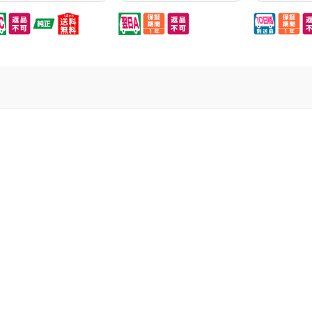
造メーカーが自社製造し
ません! リサイクル工場で
返しするリサ
いるため信頼性が高い製
使用済みカートリッジにあ
ントナーです
です。ご購入時は対応機
らかじめトナーを充填した
トナーより断
・型番をよくご確認くだ
状態で保管しておりますの
即納リサイク
い。
で、リサイクルトナーなが
準備費用がか
ら即納・即出荷を実現しま
さらにお安く
した。リサイクルトナーの
ります。回収
お届け時に、お手元の使用
で工場まで送
済みカートリッジが不要で
りません!ISO
したらあわせて無料回収も
ISO1400
行っております。 ※使用済
の徹底された
みカートリッジを準備して
を行います。
おくコストが掛かるため、
には9日間(
同じリサイクル品でもリタ
掛かりますの
ーントナーと比べると価格
用のカートリ
が高くなります。
いた上でご注