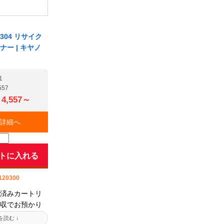
04 リサイク
ー | キヤノ
1
57
4,557～
詳細へ
トに入れる
20300
済みカートリ
収でお預かり
を充填後にお