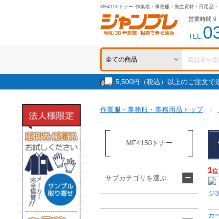
MF4150トナー
作業着・事務服・衛生資材・日用品・
営業時間 9：
0
TEL.
5,500円（税込）以上のご注文
作業服・事務服・事務用品トップ
MF4150トナー
1
位
サブカテゴリを選ぶ
カ