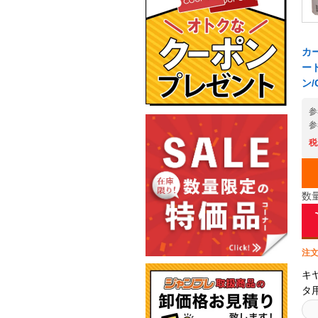
カ
ート
ン/
参
参
税
数
注文
キ
タ
ー