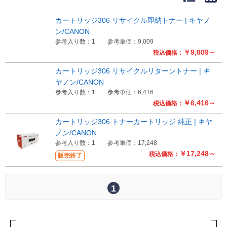
販売終了
販売価格(税抜き)で絞る
カートリッジ306 リサイクル即納トナー | キヤノ
メーカーカタログ一覧
ン/CANON
円から
参考入り数：1
参考単価：9,009
￥9,009～
税込価格：
円まで
カタログ請求（無料）
カートリッジ306 リサイクルリターントナー | キ
ヤノン/CANON
参考入り数：1
参考単価：6,416
試着サンプル無料貸し出し
￥6,416～
税込価格：
カートリッジ306 トナーカートリッジ 純正 | キヤ
ノン/CANON
デジタルカタログ
参考入り数：1
参考単価：17,248
￥17,248～
税込価格：
販売終了
クイックオーダー
（注文番号からご注文）
1
ログアウト