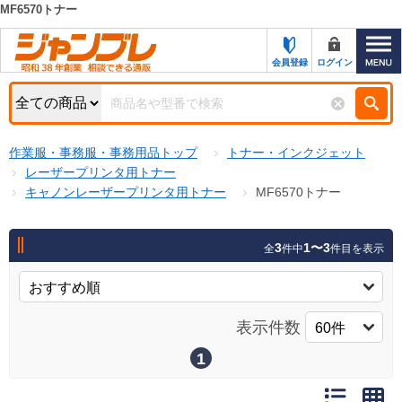
MF6570トナー
カテゴリー一覧
キーワード検索
会員登録
ログイン
お知らせ
特集・キャンペーン一覧
検索
作業服・事務服・事務用品トップ
トナー・インクジェット
初めての方へ
検索条件
レーザープリンタ用トナー
キャノンレーザープリンタ用トナー
MF6570トナー
お問い合わせ
商品カテゴリから選ぶ
サポート＆ヘルプ
3
1〜3
全
件中
件目を表示
商品ステータスで絞る
FAX注文用紙の印刷
キャンペーン
おすすめ
ジャンブレの特長
表示件数
NEW
売れ筋
1
新規登録キャンペーン
オリジナル
処分品
名入れ刺繍