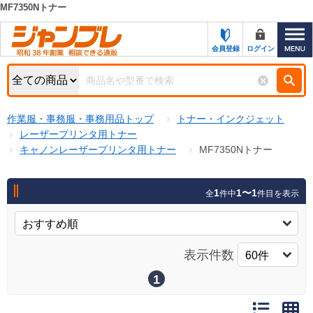
MF7350Nトナー
カテゴリー一覧
キーワード検索
会員登録
ログイン
お知らせ
特集・キャンペーン一覧
検索
作業服・事務服・事務用品トップ
トナー・インクジェット
初めての方へ
検索条件
レーザープリンタ用トナー
キャノンレーザープリンタ用トナー
MF7350Nトナー
お問い合わせ
商品カテゴリから選ぶ
サポート＆ヘルプ
1
1〜1
全
件中
件目を表示
商品ステータスで絞る
FAX注文用紙の印刷
キャンペーン
おすすめ
ジャンブレの特長
表示件数
NEW
売れ筋
1
新規登録キャンペーン
オリジナル
処分品
名入れ刺繍