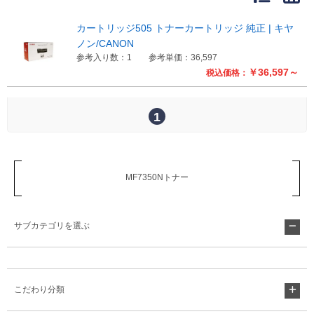
販売終了
販売価格(税抜き)で絞る
カートリッジ505 トナーカートリッジ 純正 | キヤ
メーカーカタログ一覧
ノン/CANON
円から
参考入り数：1
参考単価：36,597
￥36,597～
税込価格：
円まで
カタログ請求（無料）
1
試着サンプル無料貸し出し
MF7350Nトナー
デジタルカタログ
サブカテゴリを選ぶ
クイックオーダー
（注文番号からご注文）
ログアウト
こだわり分類