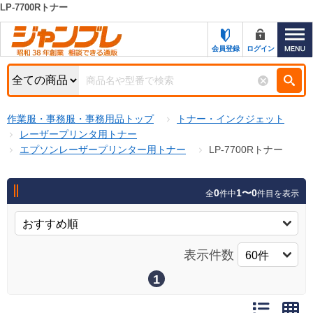
LP-7700Rトナー
カテゴリー一覧
キーワード検索
会員登録
ログイン
お知らせ
特集・キャンペーン一覧
検索
作業服・事務服・事務用品トップ
トナー・インクジェット
初めての方へ
検索条件
レーザープリンタ用トナー
エプソンレーザープリンター用トナー
LP-7700Rトナー
お問い合わせ
商品カテゴリから選ぶ
サポート＆ヘルプ
0
1〜0
全
件中
件目を表示
商品ステータスで絞る
FAX注文用紙の印刷
キャンペーン
おすすめ
ジャンブレの特長
表示件数
NEW
売れ筋
1
新規登録キャンペーン
オリジナル
処分品
名入れ刺繍