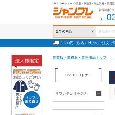
LP-9100Rトナー
作業着・事務服・衛生資材・日用品
営業時間 9：
0
TEL.
5,500円（税込）以上のご注文
作業服・事務服・事務用品トップ
LP-9100Rトナー
サブカテゴリを選ぶ