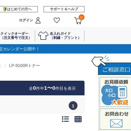
はじめての方へ
サポート＆ヘルプ
0
ログイン
クイックオーダー
名入れガイド
（注文番号で注文）
（刺繍・プリント）
定カレンダー公開中！
②
LP-9100Rトナー
0
1〜0
全
件中
件目を表示
1