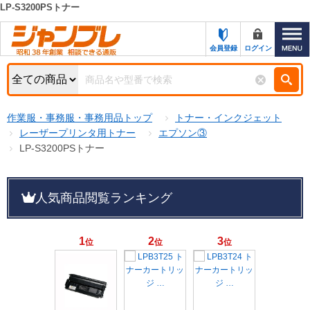
LP-S3200PSトナー
カテゴリー一覧
キーワード検索
会員登録
ログイン
お知らせ
特集・キャンペーン一覧
検索
作業服・事務服・事務用品トップ
トナー・インクジェット
初めての方へ
検索条件
レーザープリンタ用トナー
エプソン③
LP-S3200PSトナー
お問い合わせ
商品カテゴリから選ぶ
サポート＆ヘルプ
人気商品閲覧ランキング
商品ステータスで絞る
FAX注文用紙の印刷
キャンペーン
おすすめ
1
2
3
位
位
位
ジャンブレの特長
NEW
売れ筋
新規登録キャンペーン
オリジナル
処分品
名入れ刺繍