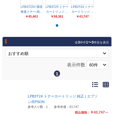
販売終了
LPB3T25V 環境
LPB3T25 トナー
LPB3T24 トナー
販売価格(税抜き)で絞る
推進トナー 純…
メーカーカタログ一覧
カートリッジ …
カートリッジ …
￥45,463
￥58,361
￥43,747
円から
円まで
カタログ請求（無料）
3
1〜3
全
件中
件目を表示
試着サンプル無料貸し出し
表示件数
デジタルカタログ
1
クイックオーダー
（注文番号からご注文）
LPB3T24 トナーカートリッジ 純正 | エプソ
ン/EPSON
ログアウト
参考入り数：1
参考単価：43,747
￥43,747～
税込価格：