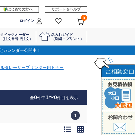
はじめての方へ
サポート＆ヘルプ
0
ログイン
クイックオーダー
名入れガイド
（注文番号で注文）
（刺繍・プリント）
定カレンダー公開中！
ノルタレーザープリンター用トナー
0
1〜0
全
件中
件目を表示
1