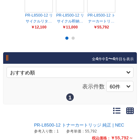
販売終了
販売価格(税抜き)で絞る
メーカーカタログ一覧
PR-L8500-12 リ
PR-L8500-12 リ
PR-L8500-12 ト
PR-L8500-1
サイクルリタ…
サイクル即納…
ナーカートリ…
サイクルリ
円から
￥12,100
￥11,000
￥55,792
￥10,12
円まで
カタログ請求（無料）
4
1〜4
全
件中
件目を表示
試着サンプル無料貸し出し
デジタルカタログ
表示件数
1
クイックオーダー
（注文番号からご注文）
PR-L8500-12 トナーカートリッジ 純正 | NEC
ログアウト
参考入り数：1
参考単価：55,792
￥55,792～
税込価格：