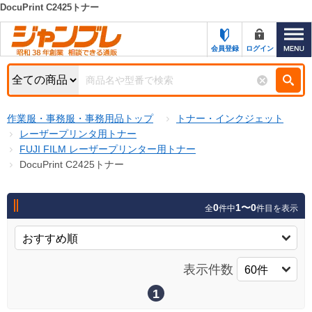
DocuPrint C2425トナー
カテゴリー一覧
キーワード検索
会員登録
ログイン
お知らせ
特集・キャンペーン一覧
検索
作業服・事務服・事務用品トップ
トナー・インクジェット
初めての方へ
検索条件
レーザープリンタ用トナー
FUJI FILM レーザープリンター用トナー
お問い合わせ
商品カテゴリから選ぶ
DocuPrint C2425トナー
サポート＆ヘルプ
商品ステータスで絞る
0
1〜0
全
件中
件目を表示
FAX注文用紙の印刷
キャンペーン
おすすめ
ジャンブレの特長
NEW
表示件数
売れ筋
新規登録キャンペーン
オリジナル
1
処分品
名入れ刺繍