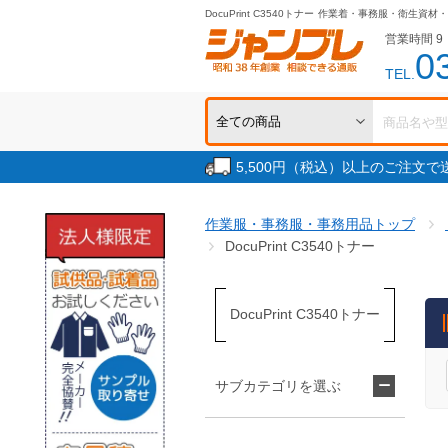
DocuPrint C3540トナー
作業着・事務服・衛生資材・
営業時間 9：
0
TEL.
5,500円（税込）以上のご注文
作業服・事務服・事務用品トップ
DocuPrint C3540トナー
DocuPrint C3540トナー
サブカテゴリを選ぶ