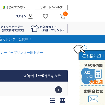
はじめての方へ
サポート＆ヘルプ
0
ログイン
クイックオーダー
名入れガイド
（注文番号で注文）
（刺繍・プリント）
定カレンダー公開中！
ILM レーザープリンター用トナー
0
1〜0
全
件中
件目を表示
1