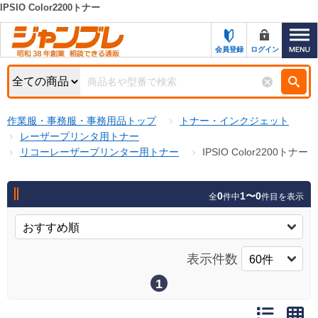
IPSIO Color2200トナー
カテゴリー一覧
キーワード検索
会員登録
ログイン
お知らせ
特集・キャンペーン一覧
検索
作業服・事務服・事務用品トップ
トナー・インクジェット
初めての方へ
検索条件
レーザープリンタ用トナー
リコーレーザープリンター用トナー
IPSIO Color2200トナー
お問い合わせ
商品カテゴリから選ぶ
サポート＆ヘルプ
0
1〜0
全
件中
件目を表示
商品ステータスで絞る
FAX注文用紙の印刷
キャンペーン
おすすめ
ジャンブレの特長
表示件数
NEW
売れ筋
1
新規登録キャンペーン
オリジナル
処分品
名入れ刺繍