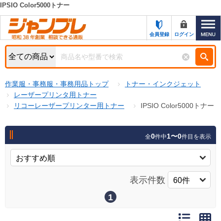
IPSIO Color5000トナー
カテゴリー一覧
キーワード検索
会員登録
ログイン
お知らせ
特集・キャンペーン一覧
検索
作業服・事務服・事務用品トップ
トナー・インクジェット
初めての方へ
検索条件
レーザープリンタ用トナー
リコーレーザープリンター用トナー
IPSIO Color5000トナー
お問い合わせ
商品カテゴリから選ぶ
サポート＆ヘルプ
0
1〜0
全
件中
件目を表示
商品ステータスで絞る
FAX注文用紙の印刷
キャンペーン
おすすめ
ジャンブレの特長
表示件数
NEW
売れ筋
1
新規登録キャンペーン
オリジナル
処分品
名入れ刺繍