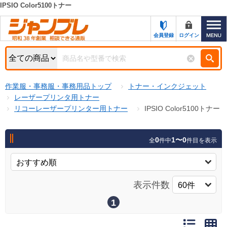
IPSIO Color5100トナー
カテゴリー一覧
キーワード検索
会員登録
ログイン
お知らせ
特集・キャンペーン一覧
検索
作業服・事務服・事務用品トップ
トナー・インクジェット
初めての方へ
検索条件
レーザープリンタ用トナー
リコーレーザープリンター用トナー
IPSIO Color5100トナー
お問い合わせ
商品カテゴリから選ぶ
サポート＆ヘルプ
0
1〜0
全
件中
件目を表示
商品ステータスで絞る
FAX注文用紙の印刷
キャンペーン
おすすめ
ジャンブレの特長
表示件数
NEW
売れ筋
1
新規登録キャンペーン
オリジナル
処分品
名入れ刺繍