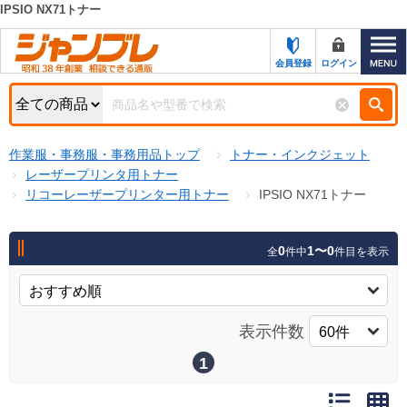
IPSIO NX71トナー
カテゴリー一覧
キーワード検索
会員登録
ログイン
お知らせ
特集・キャンペーン一覧
検索
作業服・事務服・事務用品トップ
トナー・インクジェット
初めての方へ
検索条件
レーザープリンタ用トナー
リコーレーザープリンター用トナー
IPSIO NX71トナー
お問い合わせ
商品カテゴリから選ぶ
サポート＆ヘルプ
0
1〜0
全
件中
件目を表示
商品ステータスで絞る
FAX注文用紙の印刷
キャンペーン
おすすめ
ジャンブレの特長
表示件数
NEW
売れ筋
1
新規登録キャンペーン
オリジナル
処分品
名入れ刺繍