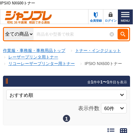
IPSIO NX600トナー
カテゴリー一覧
キーワード検索
会員登録
ログイン
お知らせ
特集・キャンペーン一覧
検索
作業服・事務服・事務用品トップ
トナー・インクジェット
初めての方へ
検索条件
レーザープリンタ用トナー
リコーレーザープリンター用トナー
IPSIO NX600トナー
お問い合わせ
商品カテゴリから選ぶ
サポート＆ヘルプ
1
1〜1
全
件中
件目を表示
商品ステータスで絞る
FAX注文用紙の印刷
キャンペーン
おすすめ
ジャンブレの特長
表示件数
NEW
売れ筋
1
新規登録キャンペーン
オリジナル
処分品
名入れ刺繍