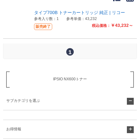
販売終了
販売価格(税抜き)で絞る
タイプ700B トナーカートリッジ 純正 | リコー
メーカーカタログ一覧
参考入り数：1
参考単価：43,232
円から
￥43,232～
税込価格：
販売終了
円まで
カタログ請求（無料）
1
試着サンプル無料貸し出し
IPSIO NX600トナー
デジタルカタログ
サブカテゴリを選ぶ
クイックオーダー
（注文番号からご注文）
ログアウト
お得情報