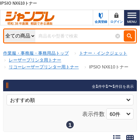
IPSIO NX610トナー
カテゴリー一覧
キーワード検索
会員登録
ログイン
お知らせ
特集・キャンペーン一覧
検索
作業服・事務服・事務用品トップ
トナー・インクジェット
初めての方へ
検索条件
レーザープリンタ用トナー
リコーレーザープリンター用トナー
IPSIO NX610トナー
お問い合わせ
商品カテゴリから選ぶ
サポート＆ヘルプ
1
1〜1
全
件中
件目を表示
商品ステータスで絞る
FAX注文用紙の印刷
キャンペーン
おすすめ
ジャンブレの特長
表示件数
NEW
売れ筋
1
新規登録キャンペーン
オリジナル
処分品
名入れ刺繍