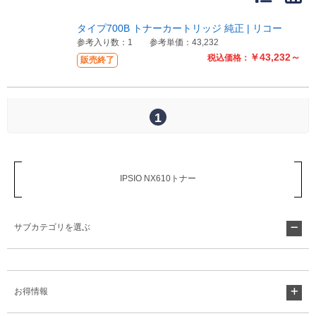
販売終了
販売価格(税抜き)で絞る
タイプ700B トナーカートリッジ 純正 | リコー
メーカーカタログ一覧
参考入り数：1
参考単価：43,232
円から
￥43,232～
税込価格：
販売終了
円まで
カタログ請求（無料）
1
試着サンプル無料貸し出し
IPSIO NX610トナー
デジタルカタログ
サブカテゴリを選ぶ
クイックオーダー
（注文番号からご注文）
ログアウト
お得情報