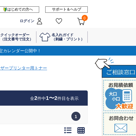
はじめての方へ
サポート＆ヘルプ
0
ログイン
クイックオーダー
名入れガイド
（注文番号で注文）
（刺繍・プリント）
定カレンダー公開中！
ーザープリンター用トナー
2
1〜2
全
件中
件目を表示
1