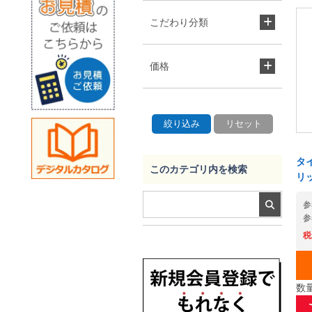
こだわり分類
価格
タイ
このカテゴリ内を検索
リッ
参
参
税
数