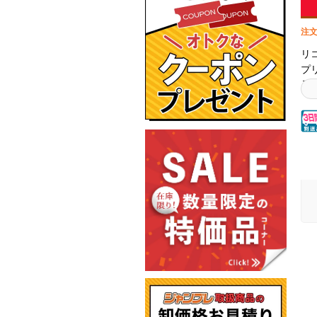
注文
リコ
プ
品
リ
製
高
対
認