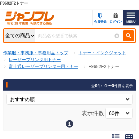
F9682F2トナー
カテゴリー一覧
キーワード検索
会員登録
ログイン
お知らせ
特集・キャンペーン一覧
検索
作業服・事務服・事務用品トップ
トナー・インクジェット
初めての方へ
検索条件
レーザープリンタ用トナー
富士通レーザープリンター用トナー
F9682F2トナー
お問い合わせ
商品カテゴリから選ぶ
サポート＆ヘルプ
0
1〜0
全
件中
件目を表示
商品ステータスで絞る
FAX注文用紙の印刷
キャンペーン
おすすめ
ジャンブレの特長
表示件数
NEW
売れ筋
1
新規登録キャンペーン
オリジナル
処分品
名入れ刺繍